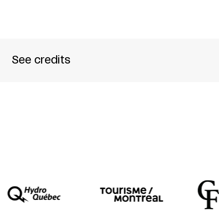
See credits
Création dirigée par Martin Bélanger
Avec : Martin Bélanger, Jean-Sébastien Duroch
Avec la participation de Julie Andrée T.
Environnement sonore : Jean-Sébastien Duroc
Lumière : Jean Jauvin
Assistances artistiques : Julie-Andrée T., Mar