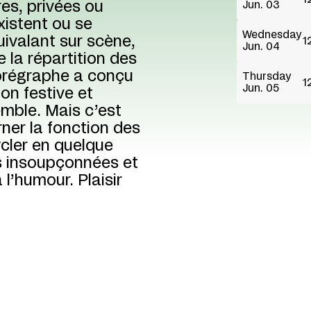
es, privées ou
Jun. 03
xistent ou se
Wednesday
uivalant sur scène,
1
Jun. 04
e la répartition des
horégraphe a conçu
Thursday
1
Jun. 05
on festive et
emble. Mais c’est
rner la fonction des
cler en quelque
es insoupçonnées et
 l’humour. Plaisir