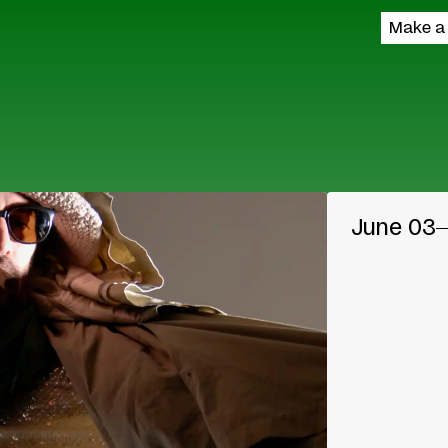
Make a
June 03