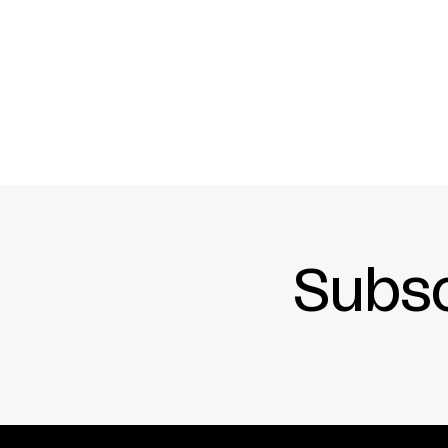
Photographes : Yoko Minishi, Frank Martel
Direction technique : Armando Gomez
Productrice Marie-Andrée Gougeon
Coproduction : Fonds de création CanDanse en
Agora de la Danse, Brian Webb Dance Company, 
Halle de la Villette, Festival TransAmériques, 
Culturesfrance/Région Franche-Comté/Drac Fra
Société de la Place des Arts, L’animal a l’esque
Subsc
En collaboration avec l’Agora de la danse
Texte: Michèle Febvre