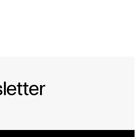
iversité Bishop, Parc de la Villette/Grande
’accueil-studio et de la convention
orégraphique, O Vertigo Centre de création,
letter