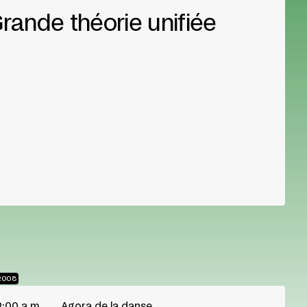
rande théorie unifiée
2008
2:00 a.m.
Agora de la danse