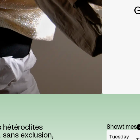
G
 hétéroclites
Showtimes
 sans exclusion,
Tuesday
1