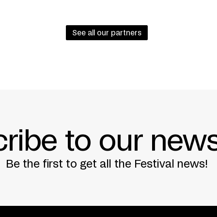
See all our partners
 partenariat avec le Festival Danse Canada.
Live Arts Productions, Théâtre Centennial de l’Un
CCN de Franche-Comté à Belfort dans le cadre de l
nche-Comté, CCN de Tours, Circuit-Est centre ch
na de Cerla.
ribe to our news
Be the first to get all the Festival news!