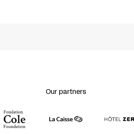
er, Katie Ewald, Claudia Fancello, Anne LeBeau, 
Our partners
her
ie-Andrée Gougeon