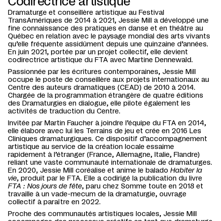
Codirectrice artistique
Dramaturge et conseillère artistique au Festival
TransAmériques de 2014 à 2021, Jessie Mill a développé une
fine connaissance des pratiques en danse et en théâtre au
Québec en relation avec le paysage mondial des arts vivants
qu’elle fréquente assidûment depuis une quinzaine d’années.
En juin 2021, portée par un projet collectif, elle devient
codirectrice artistique du FTA avec Martine Dennewald.
Passionnée par les écritures contemporaines, Jessie Mill
occupe le poste de conseillère aux projets internationaux au
Centre des auteurs dramatiques (CEAD) de 2010 à 2014.
Chargée de la programmation étrangère de quatre éditions
des Dramaturgies en dialogue, elle pilote également les
activités de traduction du Centre.
Invitée par Martin Faucher à joindre l’équipe du FTA en 2014,
elle élabore avec lui les Terrains de jeu et crée en 2016 Les
Cliniques dramaturgiques. Ce dispositif d’accompagnement
artistique au service de la création locale essaime
rapidement à l’étranger (France, Allemagne, Italie, Flandre)
reliant une vaste communauté internationale de dramaturges.
En 2020, Jessie Mill coréalise et anime le balado
Habiter la
vie
, produit par le FTA. Elle a codirigé la publication du livre
FTA : Nos jours de fête
, paru chez Somme toute en 2018 et
travaille à un vade-mecum de la dramaturgie, ouvrage
collectif à paraître en 2022.
Proche des communautés artistiques locales, Jessie Mill