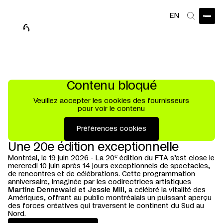
EN
Ouvri
Recherch
26 mai au 10 juin 2027
danse
+ théâtre
Festival TransAmériques
21e édition
Contenu bloqué
Veuillez accepter les cookies des fournisseurs
pour voir le contenu
Préférences cookies
Une 20e édition exceptionnelle
e
Montréal, le 19 juin 2026 - La 20
édition du FTA s’est close le
mercredi 10 juin après 14 jours exceptionnels de spectacles,
de rencontres et de célébrations. Cette programmation
anniversaire, imaginée par les codirectrices artistiques
Martine Dennewald et Jessie Mill
, a célébré la vitalité des
Amériques, offrant au public montréalais un puissant aperçu
des forces créatives qui traversent le continent du Sud au
Nord.