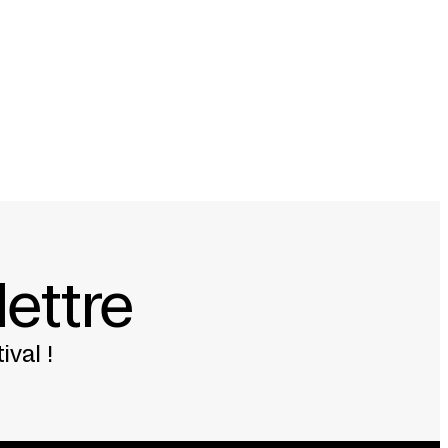
r Metzeltin
(allemand)
éâtre de la Cité – CDN Toulouse Occitanie &
ffes du Nord + Teatro di Roma – Teatro
rgarasjen (Bergen) + Le Trident – Scène
(Guimarães) + O Espaço do Tempo (Montemor-o-
lettre
’équipe du / and the team of Teatro
 nous, resteront toujours Catarina
ival !
mph Rising
,
Calling the Sailor
) + Laurel Halo