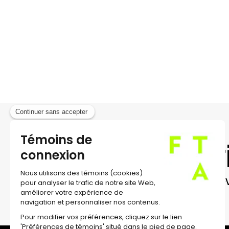
Voix off
Cláudio de Castro + Nadezhda Bocha
Conseil chorégraphique
Sofia Dias + Vítor Rori
Conseil technique en armes
David Chan Corde
Traduction
Thomas Resendes
(français) +
Dan
Surtitrages
Patrícia Pimentel
Coproduction
Wiener Festwochen (Vienne) + 
Théâtre Garonne Scène européenne Toulouse +
Nazionale + Comédie de Caen + Théâtre de Liè
nationale de Cherbourg-en-Cotentin + Teatre 
Novo)
Avec le soutien de
Almeida Garrett Wines + C
Inscr
Remerciements à
Mariana Gomes + Rui Pina C
Nacional D. Maria II
+ Sara Barros Leitão & Ped
Recev
Soutien au surtitrage
Fondation Cole
Le spectacle comprend des chansons de
Hani
(
Rome Theme III ; Hyphae
) + Rosalía (
De Plata
)