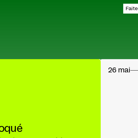
Fait
26 mai
loqué