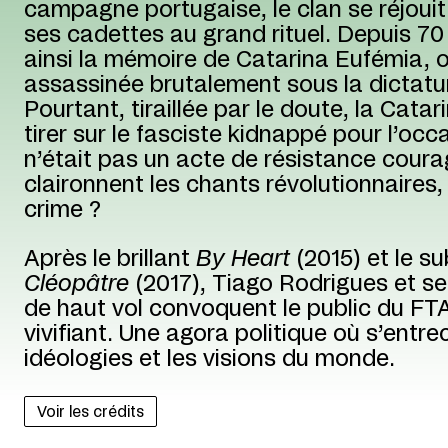
campagne portugaise, le clan se réjouit d
ses cadettes au grand rituel. Depuis 70
ainsi la mémoire de Catarina Eufémia, o
assassinée brutalement sous la dictatu
Pourtant, tiraillée par le doute, la Catar
tirer sur le fasciste kidnappé pour l’occa
n’était pas un acte de résistance cou
claironnent les chants révolutionnaires,
crime ?
Après le brillant
By Heart
(2015) et le s
Cléopâtre
(2017), Tiago Rodrigues et se
de haut vol convoquent le public du FT
vivifiant. Une agora politique où s’entr
idéologies et les visions du monde.
Voir les crédits