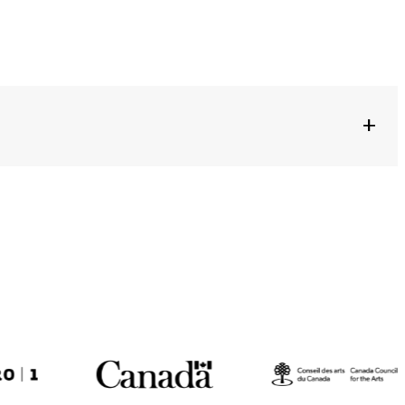
+
ça + António Parra + Carolina Passos Sousa