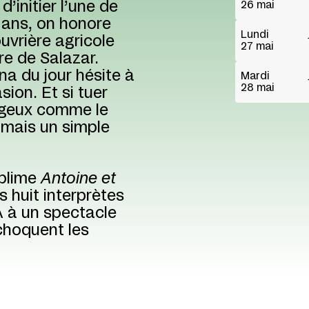
’initier l’une de
26 mai
 ans, on honore
Lundi
uvrière agricole
27 mai
re de Salazar.
ina du jour hésite à
Mardi
28 mai
sion. Et si tuer
rageux comme le
 mais un simple
ublime
Antoine et
s huit interprètes
A à un spectacle
echoquent les