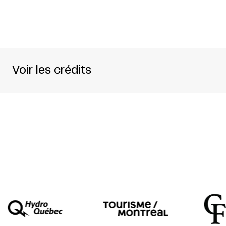
Voir les crédits
Une production de
Teatro Nacional D. Maria II
Production déléguée
Festival d’Avignon
Texte et mise en scène
Tiago Rodrigues
Interprétation
Isabel Abreu + Romeu Costa + 
+ João Vicente
Collaboration artistique
Magda Bizarro
Scénographie
F. Ribeiro
Lumière
Nuno Meira
Costumes
José António Tenente
Création sonore et musique originale
Pedro C
Chef de chœur et arrangement vocal
João Hen