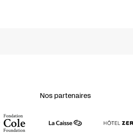
António Fonseca + Beatriz Maia + Marco Mendon
Nos partenaires
osta
riques