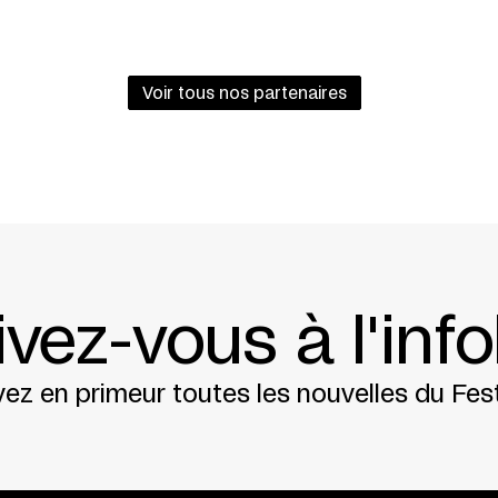
rova + Paula Mora + Pedro Moldão
z
iro
iel Hahn
(anglais) +
Vincenzo Arsilio
(italien) +
Igo
Voir tous nos partenaires
Emilia Romagna Teatro Fondazione (Modène) + Th
 Festival d’Automne à Paris & Théâtre des Bou
ge + Maison de la Culture d’Amiens + BIT Teate
Lliure (Barcelone) + Centro Cultural Vila Flor 
ano Amarelo + Culturgest
ivez-vous à l'info
oelho + Margarida Bak Gordon + Rita Mendes et l
ro Gil qui, même s’ils ne sont plus sur scène avec
ez en primeur toutes les nouvelles du Fest
a Rani (
Biesy
;
Now, Run
) + Joanna Brouk (
The Ny