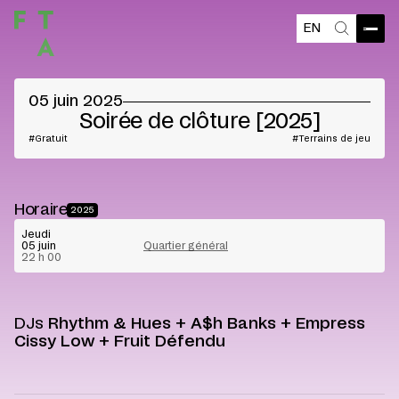
EN
Ouvri
Recherch
05 juin 2025
Soirée de clôture [2025]
Gratuit
Terrains de jeu
Horaire
2025
Jeudi
05 juin
Quartier général
22 h 00
DJs
Rhythm & Hues + A$h Banks + Empress
Cissy Low + Fruit Défendu