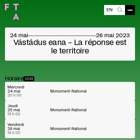
EN
Contenu bloqué
Ouvri
Recherch
Veuillez accepter les cookies des fournisseurs
pour voir le contenu
24 mai
26 mai 2023
Préférences cookies
Lire sur Youtube
Vástádus eana – La réponse est
le territoire
Horaire
2023
Mercredi
24 mai
Monument-National
20 h 00
Jeudi
25 mai
Monument-National
19 h 00
Vendredi
26 mai
Monument-National
19 h 00