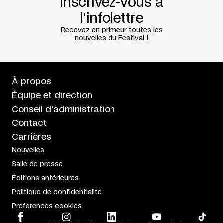
Inscrivez-vous à
Og Bilde (Oslo) + Dáiddafoanda
+ Sámiráđđi
(Karasjok)+ Spenn
l'infolettre
Partenaires
Davvi Centre for Performing Arts + The Sámi
National Theatre
Recevez en primeur toutes les
nouvelles du Festival !
Création au Arctic Arts Festival, Harstad, le 19 juin 2021
Présentation en collaboration avec
Monument-National
Rédaction
Nayla Naoufal
Traduction
David Dalgleish
À propos
Équipe et direction
Conseil d'administration
Contact
Carrières
Nouvelles
Salle de presse
Éditions antérieures
Politique de confidentialité
Préférences cookies