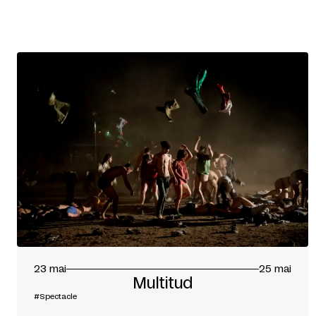
23 mai
25 mai
Multitud
#Spectacle