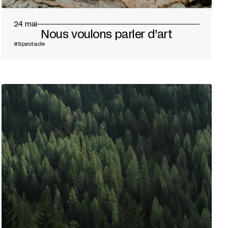
24 mai
Nous voulons parler d’art
#Spectacle