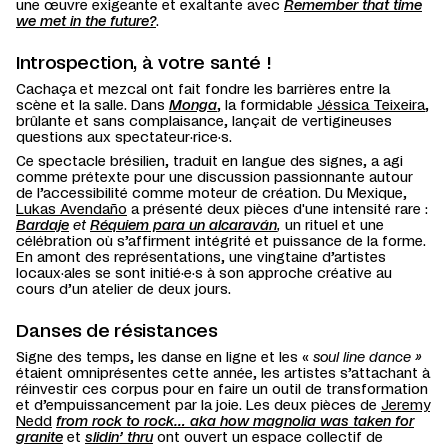
une œuvre exigeante et exaltante avec
Remember that time
we met in the future?
.
Introspection, à votre santé !
Cachaça et mezcal ont fait fondre les barrières entre la
scène et la salle. Dans
Monga
, la formidable
Jéssica Teixeira
,
brûlante et sans complaisance, lançait de vertigineuses
questions aux spectateur·rice·s.
Ce spectacle brésilien, traduit en langue des signes, a agi
comme prétexte pour une discussion passionnante autour
de l’accessibilité comme moteur de création. Du Mexique,
Lukas Avendaño
a présenté deux pièces d'une intensité rare :
Bardaje
et
Réquiem para un alcaraván
,
un rituel et une
célébration où s’affirment
intégrité et puissance de la forme.
En amont des représentations, une vingtaine d’artistes
locaux·ales se sont initié·e·s à son approche créative au
cours d’un atelier de deux jours.
Danses de résistances
Signe des temps, les danse en ligne et les «
soul line dance »
étaient omniprésentes cette année, les artistes s’attachant à
réinvestir ces corpus pour en faire un outil de transformation
et d’empuissancement par la joie. Les deux pièces de
Jeremy
Nedd
from rock to rock… aka how magnolia was taken for
granite
et
slidin’ thru
ont ouvert un espace collectif de