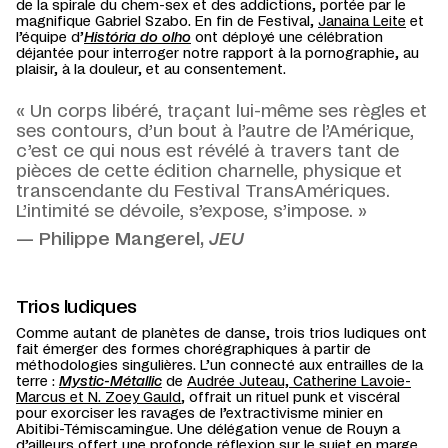
de la spirale du chem-sex et des addictions, portée par le
magnifique Gabriel Szabo. En fin de Festival,
Janaina Leite
et
l’équipe d’
História do olho
ont déployé une célébration
déjantée pour interroger notre rapport à la pornographie, au
plaisir, à la douleur, et au consentement.
« Un corps libéré, traçant lui-même ses règles et
ses contours, d’un bout à l’autre de l’Amérique,
c’est ce qui nous est révélé à travers tant de
pièces de cette édition charnelle, physique et
transcendante du Festival TransAmériques.
L’intimité se dévoile, s’expose, s’impose. »
— Philippe Mangerel,
JEU
Trios ludiques
Comme autant de planètes de danse, trois trios ludiques ont
fait émerger des formes chorégraphiques à partir de
méthodologies singulières. L’un connecté aux entrailles de la
terre :
Mystic-Métallic
de
Audrée Juteau, Catherine Lavoie-
Marcus et N. Zoey Gauld
, offrait un rituel punk et viscéral
pour exorciser les ravages de l’extractivisme minier en
Abitibi-Témiscamingue. Une délégation venue de Rouyn a
d’ailleurs offert une profonde réflexion sur le sujet en marge