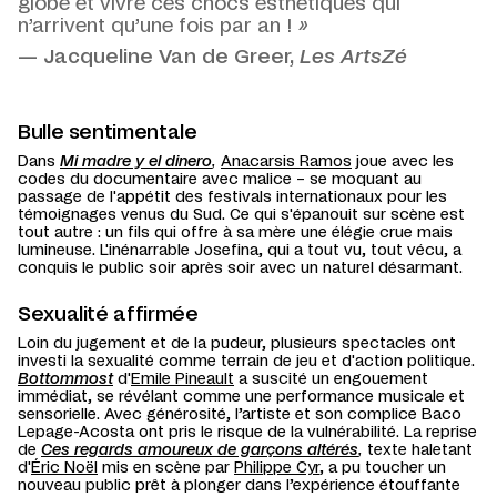
globe et vivre ces chocs esthétiques qui
n’arrivent qu’une fois par an !
»
— Jacqueline Van de Greer,
Les ArtsZé
Bulle sentimentale
Dans
Mi madre y el dinero
,
Anacarsis Ramos
joue avec les
codes du documentaire avec malice – se moquant au
passage de l'appétit des festivals internationaux pour les
témoignages venus du Sud. Ce qui s'épanouit sur scène est
tout autre : un fils qui offre à sa mère une élégie crue mais
lumineuse. L'inénarrable Josefina, qui a tout vu, tout vécu, a
conquis le public soir après soir avec un naturel désarmant.
Sexualité affirmée
Loin du jugement et de la pudeur, plusieurs spectacles ont
investi la sexualité comme terrain de jeu et d'action politique.
Bottommost
d'
Emile Pineault
a suscité un engouement
immédiat, se révélant comme une performance musicale et
sensorielle. Avec générosité, l’artiste et son complice Baco
Lepage-Acosta ont pris le risque de la vulnérabilité. La reprise
de
Ces regards amoureux de garçons altérés
,
texte haletant
d'
Éric Noël
mis en scène par
Philippe Cyr
,
a pu toucher un
nouveau public prêt à plonger dans l’expérience étouffante