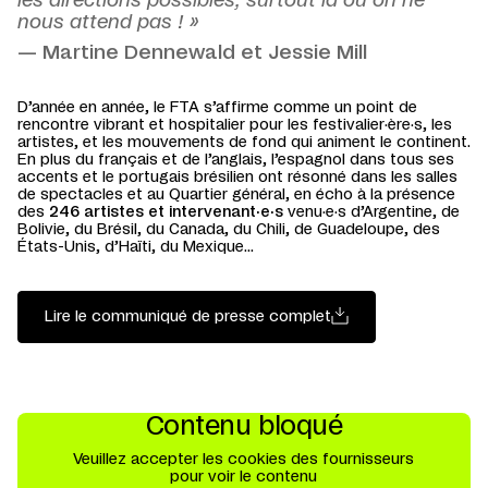
les directions possibles, surtout là où on ne
nous attend pas ! »
— Martine Dennewald et Jessie Mill
D’année en année, le FTA s’affirme comme un point de
rencontre vibrant et hospitalier pour les festivalier·ère·s, les
artistes, et les mouvements de fond qui animent le continent.
En plus du français et de l’anglais, l’espagnol dans tous ses
accents et le portugais brésilien ont résonné dans les salles
de spectacles et au Quartier général, en écho à la présence
des
246 artistes et intervenant·e·s
venu·e·s d’Argentine, de
Bolivie, du Brésil, du Canada, du Chili, de Guadeloupe, des
États-Unis, d’Haïti, du Mexique...
Lire le communiqué de presse complet
Contenu bloqué
Veuillez accepter les cookies des fournisseurs
pour voir le contenu