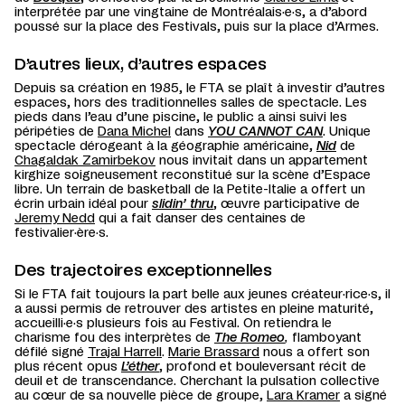
interprétée par une vingtaine de Montréalais·e·s, a d’abord
poussé sur la place des Festivals, puis sur la place d’Armes.
D’autres lieux, d’autres espaces
Depuis sa création en 1985, le FTA se plaît à investir d’autres
espaces, hors des traditionnelles salles de spectacle. Les
pieds dans l’eau d’une piscine, le public a ainsi suivi les
péripéties de
Dana Michel
dans
YOU CANNOT CAN
. Unique
spectacle dérogeant à la géographie américaine,
Nid
de
Chagaldak Zamirbekov
nous invitait dans un appartement
kirghize soigneusement reconstitué sur la scène d’Espace
libre. Un terrain de basketball de la Petite-Italie a offert un
écrin urbain idéal pour
slidin’ thru
, œuvre participative de
Jeremy Nedd
qui a fait danser des centaines de
festivalier·ère·s.
Des trajectoires exceptionnelles
Si le FTA fait toujours la part belle aux jeunes créateur·rice·s, il
a aussi permis de retrouver des artistes en pleine maturité,
accueilli·e·s plusieurs fois au Festival. On retiendra le
charisme fou des interprètes de
The Romeo
,
flamboyant
défilé signé
Trajal Harrell
.
Marie Brassard
nous a offert son
plus récent opus
L’éther
, profond et bouleversant récit de
deuil et de transcendance. Cherchant la pulsation collective
au cœur de sa nouvelle pièce de groupe,
Lara Kramer
a signé