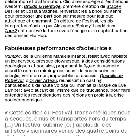
célébration et d’affirmation. Clin d’œil espiègle à l’esthétique
western,
Braids & Heritage
, première création de
Stacey
Désilier et Jossua Satinée
, renversait les a priori du genre
pour proposer une partition sur mesure pour leur duo
athlétique et charmant. En clôture de Festival, les dix
interprètes réuni·e·s par
Alexandra ‘Spicey’ Landé
dans
2par2
ont soulevé la foule avec l’énergie et la sophistication
des danses Hip Hop.
Fabuleuses performances d’acteur·ice·s
Vampyr
, de la Chilienne
Manuela Infante
, reliait avec habileté
un jeu nerveux, presque clownesque, à des considérations
écologiques et sociales, proposant la figure du vampire
assoiffé comme miroir grossissant de nos besoins en
énergie, verte ou non, impossibles à rassasier.
Querelle de
Roberval
, d'
Olivier Arteau
, réunissait un casting
panquébécois de haute voltige qui maniait la langue de Ève
Lambert avec autant de lyrisme que de truculence, pour faire
entendre les revendications des régions en proie à la crise
socioéconomique.
«
Cette édition du Festival TransAmériques
nous
a secoués, émus et transportés hors du temps.
[…] Un festival sublime [où] applaudir des
artistes visionnaires venus des quatre coins du