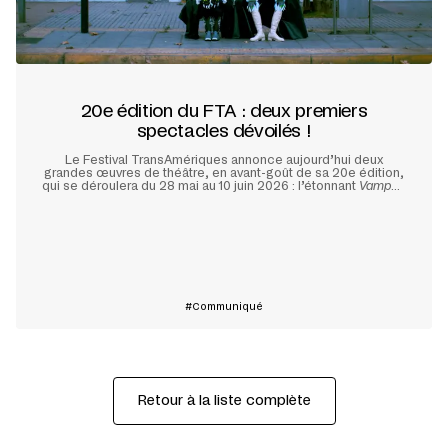
20e édition du FTA : deux premiers
spectacles dévoilés !
Le Festival TransAmériques annonce aujourd’hui deux
grandes œuvres de théâtre, en avant-goût de sa 20e édition,
qui se déroulera du 28 mai au 10 juin 2026 : l’étonnant
Vampyr
,
de la metteuse en scène chilienne Manuela Infante, et
Querelle de Roberval
, adaptation scénique du fiévreux roman
de Kev Lambert par le jeune prodige québécois Olivier Arteau.
En savoir plus
Communiqué
Retour à la liste complète