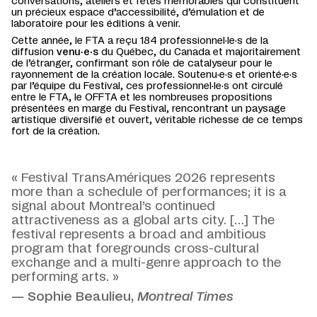
conversations, ateliers et fêtes mémorables qui constituent
un précieux espace d’accessibilité, d’émulation et de
laboratoire pour les éditions à venir.
Cette année, le FTA a reçu 184 professionnel·le·s de la
diffusion
venu·e·s
du Québec, du Canada et majoritairement
de l’étranger, confirmant son rôle de catalyseur pour le
rayonnement de la création locale. Soutenu·e·s et orienté·e·s
par l’équipe du Festival, ces professionnel·le·s ont circulé
entre le FTA, le OFFTA et les nombreuses propositions
présentées en marge du Festival, rencontrant un paysage
artistique diversifié et ouvert, véritable richesse de ce temps
fort de la création.
« Festival TransAmériques 2026 represents
more than a schedule of performances; it is a
signal about Montreal’s continued
attractiveness as a global arts city. […] The
festival represents a broad and ambitious
program that foregrounds cross-cultural
exchange and a multi-genre approach to the
performing arts. »
— Sophie Beaulieu,
Montreal Times