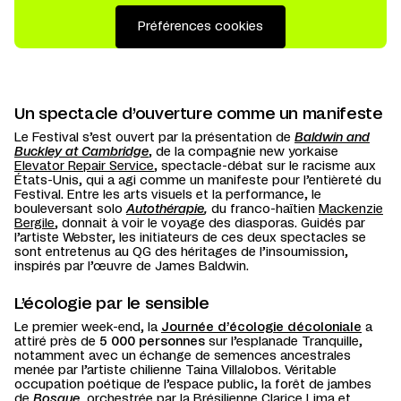
Préférences cookies
Un spectacle d’ouverture comme un manifeste
Le Festival s’est ouvert par la présentation de
Baldwin and
Buckley at Cambridge
, de la compagnie new yorkaise
Elevator Repair Service
, spectacle-débat sur le racisme aux
États-Unis, qui a agi comme un manifeste pour l’entièreté du
Festival. Entre les arts visuels et la performance, le
bouleversant solo
Autothérapie
,
du franco-haïtien
Mackenzie
Bergile
, donnait à voir le voyage des diasporas. Guidés par
l’artiste Webster, les initiateurs de ces deux spectacles se
sont entretenus au QG des héritages de l’insoumission,
inspirés par l’œuvre de James Baldwin.
L’écologie par le sensible
Le premier week-end, la
Journée d’écologie décoloniale
a
attiré près de
5 000 personnes
sur l’esplanade Tranquille,
notamment avec un échange de semences ancestrales
menée par l’artiste chilienne Taina Villalobos. Véritable
occupation poétique de l’espace public, la forêt de jambes
de
Bosque
, orchestrée par la Brésilienne
Clarice Lima
et