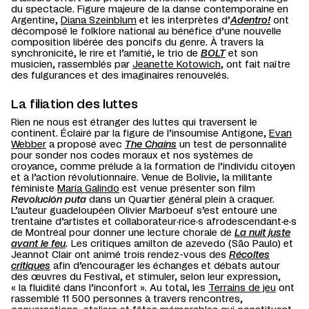
du spectacle. Figure majeure de la danse contemporaine en
Argentine,
Diana Szeinblum
et les interprètes d’
Adentro!
ont
décomposé le folklore national au bénéfice d’une nouvelle
composition libérée des poncifs du genre. À travers la
synchronicité, le rire et l’amitié, le trio de
BOLT
et son
musicien, rassemblés par
Jeanette Kotowich
, ont fait naître
des fulgurances et des imaginaires renouvelés.
La filiation des luttes
Rien ne nous est étranger des luttes qui traversent le
continent. Éclairé par la figure de l’insoumise Antigone,
Evan
Webber
a proposé avec
The Chains
un test de personnalité
pour sonder nos codes moraux et nos systèmes de
croyance, comme prélude à la formation de l’individu citoyen
et à l’action révolutionnaire. Venue de Bolivie, la militante
féministe
María Galindo
est venue présenter son film
Revolución puta
dans un Quartier général plein à craquer.
L’auteur guadeloupéen Olivier Marboeuf s’est entouré une
trentaine d’artistes et collaborateur·rice·s afrodescendant·e·s
de Montréal pour donner une lecture chorale de
La nuit juste
avant le feu
.
Les critiques amilton de azevedo (São Paulo) et
Jeannot Clair ont animé trois rendez-vous des
Récoltes
critiques
afin d’encourager les échanges et débats autour
des œuvres du Festival, et stimuler, selon leur expression,
« la fluidité dans l’inconfort ». Au total, les
Terrains de jeu
ont
rassemblé 11 500 personnes à travers rencontres,