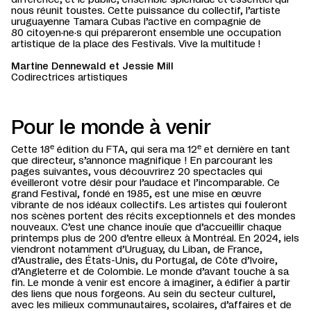
différence, et le public, ensemble splendide et essentiel qui
nous réunit toustes. Cette puissance du collectif, l’artiste
uruguayenne Tamara Cubas l’active en compagnie de
80 citoyen·ne·s qui prépareront ensemble une occupation
artistique de la place des Festivals. Vive la multitude !
Martine Dennewald et Jessie Mill
Codirectrices artistiques
Pour le monde à venir
e
e
Cette 18
édition du FTA, qui sera ma 12
et dernière en tant
que directeur, s’annonce magnifique ! En parcourant les
pages suivantes, vous découvrirez 20 spectacles qui
éveilleront votre désir pour l’audace et l’incomparable. Ce
grand Festival, fondé en 1985, est une mise en œuvre
vibrante de nos idéaux collectifs. Les artistes qui fouleront
nos scènes portent des récits exceptionnels et des mondes
nouveaux. C’est une chance inouïe que d’accueillir chaque
printemps plus de 200 d’entre elleux à Montréal. En 2024, iels
viendront notamment d’Uruguay, du Liban, de France,
d’Australie, des États-Unis, du Portugal, de Côte d’Ivoire,
d’Angleterre et de Colombie. Le monde d’avant touche à sa
fin. Le monde à venir est encore à imaginer, à édifier à partir
des liens que nous forgeons. Au sein du secteur culturel,
avec les milieux communautaires, scolaires, d’affaires et de