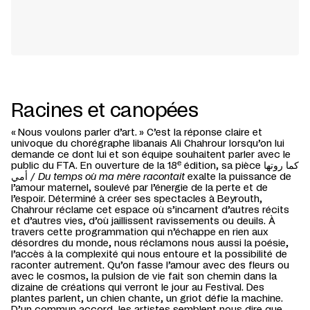
Racines et canopées
« Nous voulons parler d’art. » C’est la réponse claire et
univoque du chorégraphe libanais Ali Chahrour lorsqu’on lui
demande ce dont lui et son équipe souhaitent parler avec le
e
public du FTA. En ouverture de la 18
édition, sa pièce كما روتها
أمي /
Du temps où ma mère racontait
exalte la puissance de
l’amour maternel, soulevé par l’énergie de la perte et de
l’espoir. Déterminé à créer ses spectacles à Beyrouth,
Chahrour réclame cet espace où s’incarnent d’autres récits
et d’autres vies, d’où jaillissent ravissements ou deuils. À
travers cette programmation qui n’échappe en rien aux
désordres du monde, nous réclamons nous aussi la poésie,
l’accès à la complexité qui nous entoure et la possibilité de
raconter autrement. Qu’on fasse l’amour avec des fleurs ou
avec le cosmos, la pulsion de vie fait son chemin dans la
dizaine de créations qui verront le jour au Festival. Des
plantes parlent, un chien chante, un griot défie la machine.