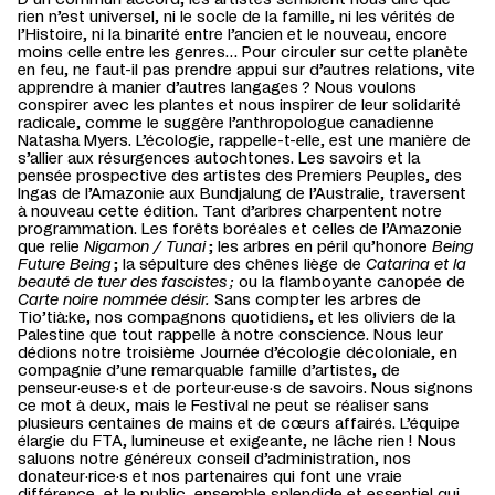
D’un commun accord, les artistes semblent nous dire que
rien n’est universel, ni le socle de la famille, ni les vérités de
l’Histoire, ni la binarité entre l’ancien et le nouveau, encore
moins celle entre les genres… Pour circuler sur cette planète
en feu, ne faut-il pas prendre appui sur d’autres relations, vite
apprendre à manier d’autres langages ? Nous voulons
conspirer avec les plantes et nous inspirer de leur solidarité
radicale, comme le suggère l’anthropologue canadienne
Natasha Myers. L’écologie, rappelle-t-elle, est une manière de
s’allier aux résurgences autochtones. Les savoirs et la
pensée prospective des artistes des Premiers Peuples, des
Ingas de l’Amazonie aux Bundjalung de l’Australie, traversent
à nouveau cette édition. Tant d’arbres charpentent notre
programmation. Les forêts boréales et celles de l’Amazonie
que relie
Nigamon / Tunai
; les arbres en péril qu’honore
Being
Future Being
; la sépulture des chênes liège de
Catarina
et la
beauté de tuer des fascistes ;
ou la flamboyante canopée de
Carte noire nommée désir.
Sans compter les arbres de
Tio’tià:ke, nos compagnons quotidiens, et les oliviers de la
Palestine que tout rappelle à notre conscience. Nous leur
dédions notre troisième Journée d’écologie décoloniale, en
compagnie d’une remarquable famille d’artistes, de
penseur·euse·s et de porteur·euse·s de savoirs. Nous signons
ce mot à deux, mais le Festival ne peut se réaliser sans
plusieurs centaines de mains et de cœurs affairés. L’équipe
élargie du FTA, lumineuse et exigeante, ne lâche rien ! Nous
saluons notre généreux conseil d’administration, nos
donateur·rice·s et nos partenaires qui font une vraie