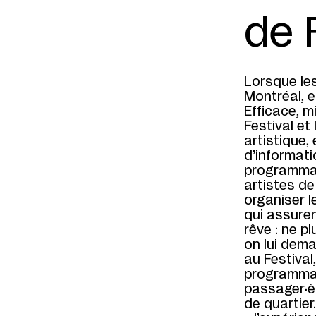
de 
Lorsque le
Montréal, 
Efficace, m
Festival et
artistique,
d’informati
programmati
artistes de
organiser l
qui assure
rêve : ne p
on lui dema
au Festival
programmati
passager·èr
de quartier