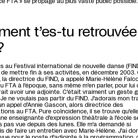
ence FTA » se propage au plus vaste public possi
ent t’es-tu retrouvée
?
ais au Festival international de nouvelle danse (FIND
t de mettre fin à ses activités, en décembre 2003.
 la directrice du FIND, a appelé Marie-Hélène Falc
du FTA à l’époque, sans même m’en parler, pour lu
erait avoir une adjointe. C’était vraiment un geste
 Je ne voulais pas partir du FIND. J’adorais mon tra
n appel d’Annie Gascon, alors directrice des
ons au FTA. Pure coïncidence, il se trouve qu’elle
ne enseignante d’expression théâtrale à l’école s
is pas vue depuis des lunes. Elle m’a demandé si
is de faire un entretien avec Marie-Hélène. J’ai don
vue pour le poste d’adjointe à la programmation, 