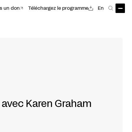
es un don
Téléchargez le programme
En
Ouvri
Recher
n avec Karen Graham