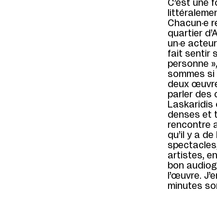
C’est une 
littéraleme
Chacun·e r
quartier d’
un·e acteur
fait sentir
personne »,
sommes si l
deux œuvre
parler des 
Laskaridis
denses et t
rencontre a
qu’il y a de
spectacles,
artistes, e
bon audiog
l’œuvre. J’
minutes son