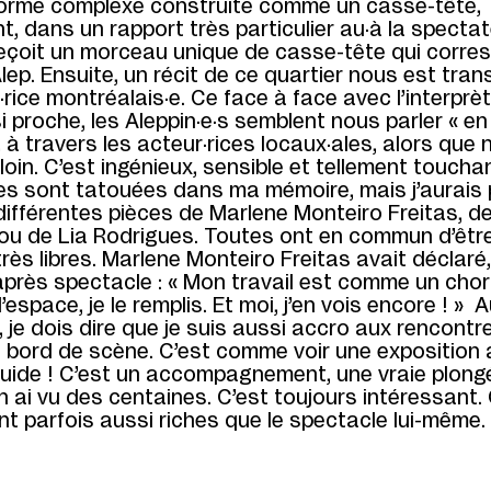
forme complexe construite comme un casse-tête,
nt, dans un rapport très particulier au·à la spectat
eçoit un morceau unique de casse-tête qui corre
Alep. Ensuite, un récit de ce quartier nous est tra
·rice montréalais·e. Ce face à face avec l’interprè
 si proche, les Aleppin·e·s semblent nous parler « en
 à travers les acteur·rices locaux·ales, alors que
oin. C’est ingénieux, sensible et tellement toucha
s sont tatouées dans ma mémoire, mais j’aurais 
différentes pièces de Marlene Monteiro Freitas, de
 ou de Lia Rodrigues. Toutes ont en commun d’être
rès libres. Marlene Monteiro Freitas avait déclaré,
près spectacle : « Mon travail est comme un chor
 l’espace, je le remplis. Et moi, j’en vois encore ! »
 je dois dire que je suis aussi accro aux rencontr
n bord de scène. C’est comme voir une exposition
uide ! C’est un accompagnement, une vraie plon
en ai vu des centaines. C’est toujours intéressant.
t parfois aussi riches que le spectacle lui-même