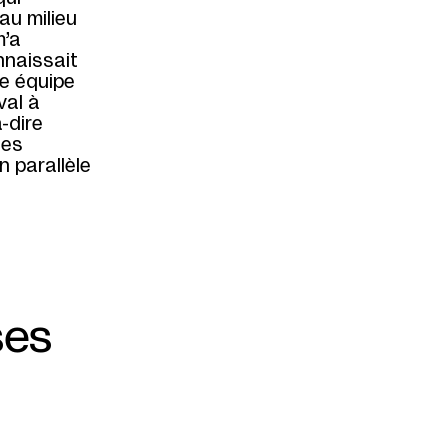
au milieu
m’a
nnaissait
te équipe
val à
à-dire
les
n parallèle
ses