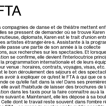
FTA
s compagnies de danse et de théâtre mettent enfi
elles se pressent de demander où se trouve Kare
inutieuse, diplomate, Karen est le trait d’union entr
 les artistes étranger·ère·s. Assistante à la prog
 elle passe une partie de son année à la collecte
ons, aux recherches sur les spectacles. Et lorsque
on se confirme, elle devient l’interlocutrice princ
 la programmation internationale et de leurs équi
eur venue : horaires, contrats, voyages, visas, etc
nt le bon déroulement des séjours et des spectac
lus avoir à expliquer ce qu’est le FTA à qui que ce 
nde ce qu’elle fait dans la vie! Dans ses premièr
, elle avait l’habitude de laisser des brochures de 
on dans les taxis pour la faire connaître au·à la
e suivant·e. Maintenant, elle les dépose à sa bou
. Celle dont le travail reste souvent dans l’ombre 