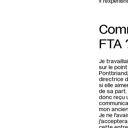
« l’expéri
Comm
FTA 
Je travaill
sur le poin
Pontbriand,
directrice 
si elle aim
de sa part.
donc reçu u
communicati
mon ancien
Je ne l’ava
j’acceptera
cette entre