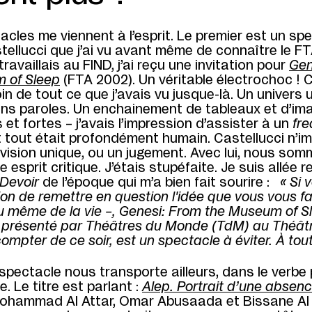
cles me viennent à l’esprit. Le premier est un sp
llucci que j’ai vu avant même de connaître le FT
ravaillais au FIND, j’ai reçu une invitation pour
Gen
 of Sleep
(FTA 2002). Un véritable électrochoc ! C
oin de tout ce que j’avais vu jusque-là. Un univers u
ans paroles. Un enchainement de tableaux et d’im
 et fortes – j’avais l’impression d’assister à un
fr
t tout était profondément humain. Castellucci n’i
vision unique, ou un jugement. Avec lui, nous so
 esprit critique. J’étais stupéfaite. Je suis allée re
Devoir
de l’époque qui m’a bien fait sourire :
« Si 
tion de remettre en question l'idée que vous vous fa
u même de la vie –, Genesi: From the Museum of Sl
i présenté par Théâtres du Monde (TdM) au Théât
compter de ce soir, est un spectacle à éviter. À tout
pectacle nous transporte ailleurs, dans le verbe 
. Le titre est parlant :
Alep. Portrait d’une absen
ohammad Al Attar, Omar Abusaada et Bissane Al 