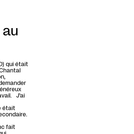
ble.
 au
) qui était
 Chantal
on,
i demander
 généreux
vail. J’ai
 était
econdaire.
c fait
qui