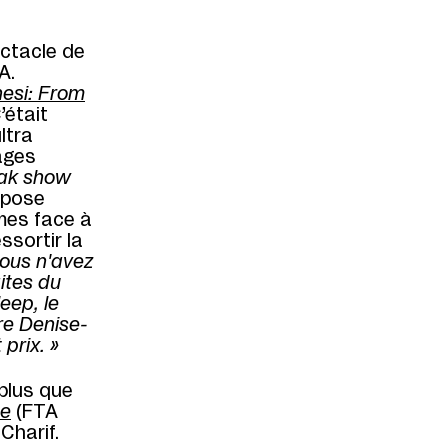
ectacle de
A.
esi: From
’était
ltra
ages
eak show
mpose
mmes face à
ssortir la
vous n'avez
ites du
eep, le
re Denise-
 prix. »
plus que
ce
(FTA
Charif.