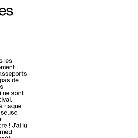
des
s les
lement
passeports
 pas de
es
i ne sont
ival.
à risque
anseuse
a
 ! J’ai lu
amed