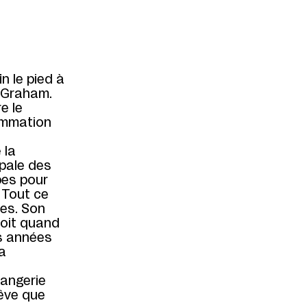
n le pied à
n Graham.
e le
rammation
 la
ipale des
pes pour
. Tout ce
les. Son
soit quand
es années
la
langerie
rêve que