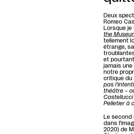
Deux specta
Romeo Caste
Lorsque je t
the Museum
tellement l
étrange, s
troublantes
et pourtan
jamais une 
notre propre
critique du
pas l'inten
théâtre – o
Castellucc
Pelletier à 
Le second s
dans l’image
2020) de M