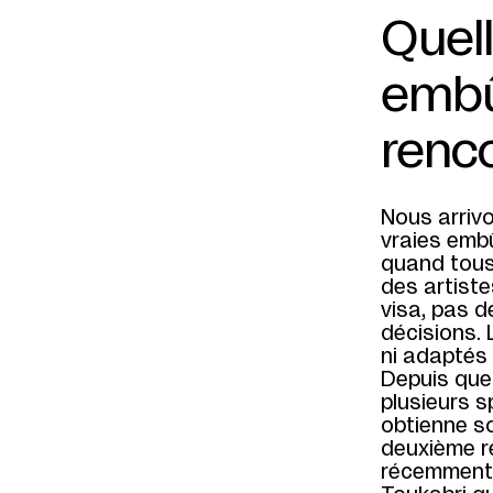
Quel
embû
renc
Nous arrivo
vraies emb
quand tous
des artiste
visa, pas d
décisions.
ni adaptés 
Depuis que
plusieurs s
obtienne son
deuxième re
récemment