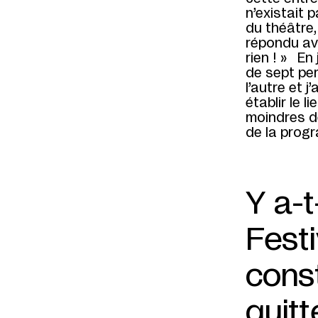
n’existait 
du théâtre,
répondu av
rien ! » En
de sept per
l’autre et j
établir le 
moindres dé
de la prog
Y a-t
Fest
cons
quitt