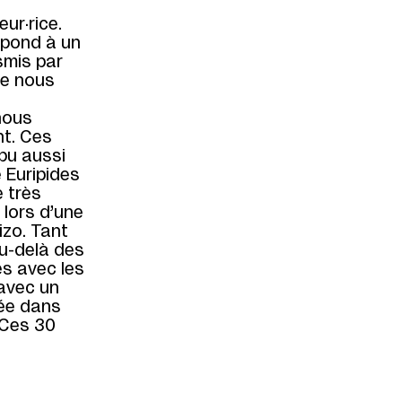
eur·rice.
spond à un
nsmis par
te nous
 nous
nt. Ces
pu aussi
 Euripides
 très
 lors d’une
izo. Tant
 Au-delà des
es avec les
 avec un
gée dans
 Ces 30
.