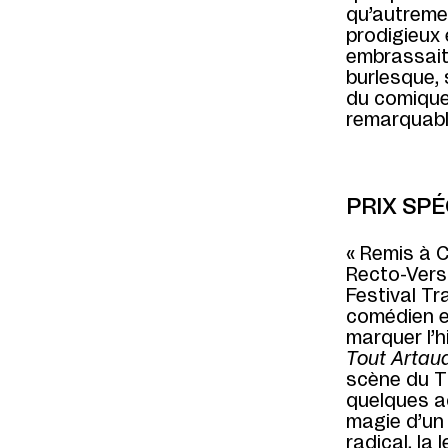
qu’autremen
prodigieux 
embrassait 
burlesque, 
du comique
remarquabl
PRIX SP
« Remis à 
Recto-Verso
Festival T
comédien et
marquer l’h
Tout Artaud
scène du T
quelques a
magie d’un
radical, la