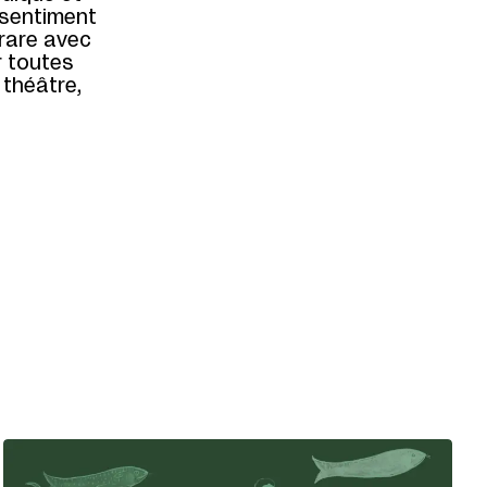
 sentiment
 rare avec
r toutes
 théâtre,