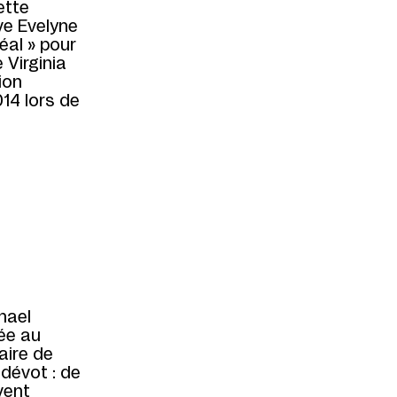
ette
uve Evelyne
éal » pour
 Virginia
ion
14 lors de
hael
ée au
aire de
 dévot : de
vent