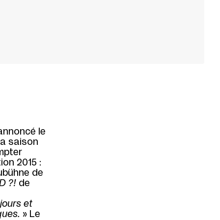
annoncé le
la saison
mpter
ion 2015 :
aubühne de
D ?!
de
jours et
ques.
» Le