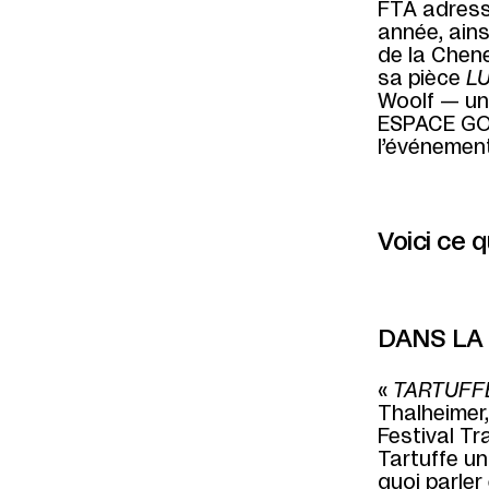
FTA adresse
année, ains
de la Chene
sa pièce
L
Woolf — un
ESPACE GO. 
l’événemen
Voici ce q
DANS LA
«
TARTUFF
Thalheimer
Festival Tr
Tartuffe un
quoi parler