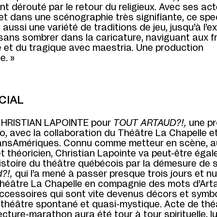
t dérouté par le retour du religieux. Avec ses ac
et dans une scénographie très signifiante, ce spe
aussi une variété de traditions de jeu, jusqu’à l’e
sans sombrer dans la caricature, naviguant aux f
 et du tragique avec maestria. Une production
e. »
ÉCIAL
CHRISTIAN LAPOINTE pour
TOUT ARTAUD?!,
une pr
, avec la collaboration du Théâtre La Chapelle e
ransAmériques. Connu comme metteur en scène, au
 théoricien, Christian Lapointe va peut-être éga
istoire du théâtre québécois par la démesure de 
?!,
qui l’a mené à passer presque trois jours et nui
héâtre La Chapelle en compagnie des mots d’Art
ccessoires qui sont vite devenus décors et symbo
 théâtre spontané et quasi-mystique. Acte de thé
 lecture-marathon aura été tour à tour spirituelle, l