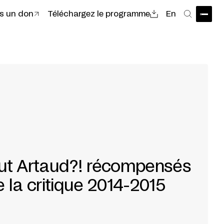
es un don
Téléchargez le programme
En
Ouvri
Recher
out Artaud?! récompensés
e la critique 2014-2015