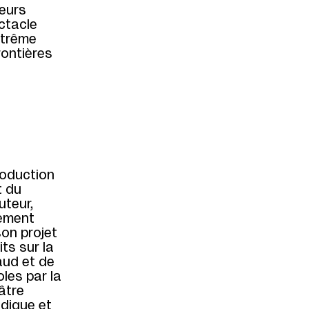
teurs
ctacle
xtrême
rontières
oduction
t du
teur,
lement
son projet
ts sur la
aud et de
les par la
âtre
udique et