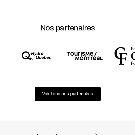
UN SPECTACLE DE
L’AMICALE DE PRODUCTION
CRÉATION ET INTERPRÉTATION
ANTOINE DEFOORT +
HALORY GOERGER
PIANO DANS L’INSTALLATION
LES GÉNIES DU FROID
BELINDA ANNALORO
Nos partenaires
RÉGIE
THOMAS LEBLANC
RÉGIE SON
ROBIN MIGNOT
ACCOMPAGNEMENT TECHNIQUE
FRANÇOIS BREUX +
JEAN-MARC DELANNOY + ALICE DUSSART + NICOLAS
GUICHARD / CECN
ASSISTANT À LA SCÉNOGRAPHIE ET PHOTO
JULIEN
FOURNET
COPRODUCTION
LE VIVAT (ARMENTIÈRES) + L’L
(BRUXELLES) + MAISON FOLIE DE MANÈGE.MONS +
MAISON FOLIE WAZEMMES + CECN DE MANÈGE.MONS +
TNT – MANUFACTURE DE CHAUSSURES (BORDEAUX)
AVEC LE SOUTIEN DE
CONSEIL RÉGIONAL NORD-PAS-DE-
CALAIS + MINISTÈRE DE LA CULTURE ET DE LA
Voir tous nos partenaires
COMMUNICATION – DRAC NORD-PAS-DE-CALAIS + VILLE
DE LILLE + LA MALTERIE (LILLE)
PRÉSENTATION AVEC LE SOUTIEN DU
SERVICE DE
COOPÉRATION ET D’ACTION CULTURELLE DU
CONSULAT
GÉNÉRAL DE FRANCE À QUÉBEC
RÉDACTION
DIANE JEAN
TRADUCTION
NEIL KROETSCH