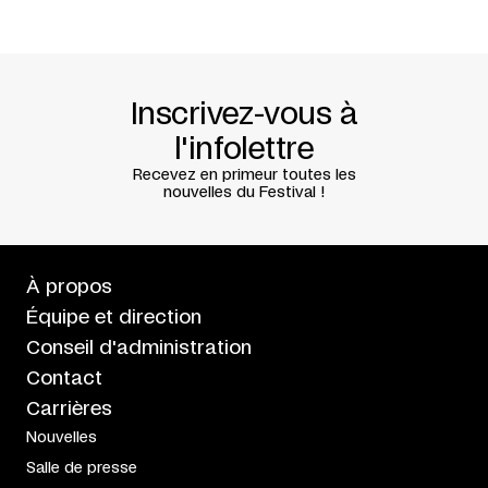
Kawasaki + National Arts Centre (Ottawa) + CanDance
Network – Canadian Stage (Toronto) + Agora de la
Danse (Montreal) + Brian Webb Dance Company
(Edmonton) + Dance Victoria
Tournée canadienne soutenue par
Morneau Shepell
Musique créée avec le soutien de la
Charles and Joan
Inscrivez-vous à
Gross Family Foundation
Maquillage de scène offert par
M.A.C. Cosmetics
l'infolettre
Rédaction
Elsa Pépin
Recevez en primeur toutes les
Traduction
Neil Kroetsch
nouvelles du Festival !
Création à PANAMANIA, Jeux panaméricains et
parapanaméricains, Toronto, le 23 juillet 2015
À propos
Équipe et direction
Conseil d'administration
Contact
Carrières
Nouvelles
Salle de presse