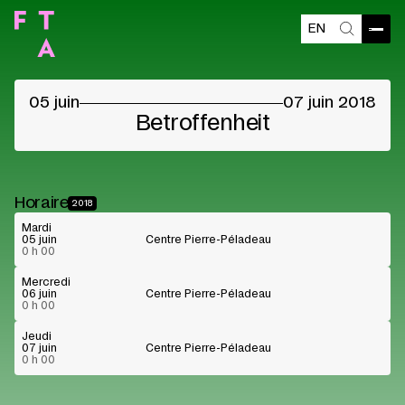
EN
Contenu bloqué
Ouvri
Recherch
Veuillez accepter les cookies des fournisseurs
pour voir le contenu
05 juin
07 juin 2018
Préférences cookies
Lire sur Youtube
Betroffenheit
Horaire
2018
Mardi
05 juin
Centre Pierre-Péladeau
0 h 00
Mercredi
06 juin
Centre Pierre-Péladeau
0 h 00
Jeudi
07 juin
Centre Pierre-Péladeau
0 h 00