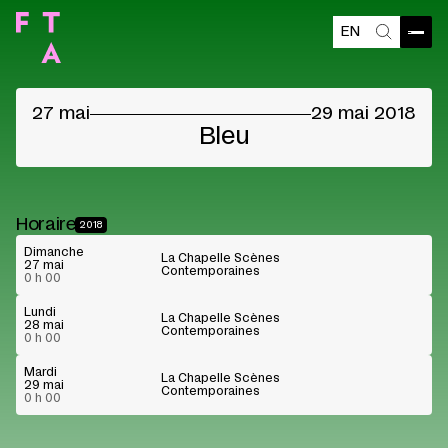
EN
Contenu bloqué
Ouvri
Recherch
Veuillez accepter les cookies des fournisseurs
pour voir le contenu
27 mai
29 mai 2018
Préférences cookies
Lire sur Youtube
Bleu
Horaire
2018
Dimanche
La Chapelle Scènes
27 mai
Contemporaines
0 h 00
Lundi
La Chapelle Scènes
28 mai
Contemporaines
0 h 00
Mardi
La Chapelle Scènes
29 mai
Contemporaines
0 h 00