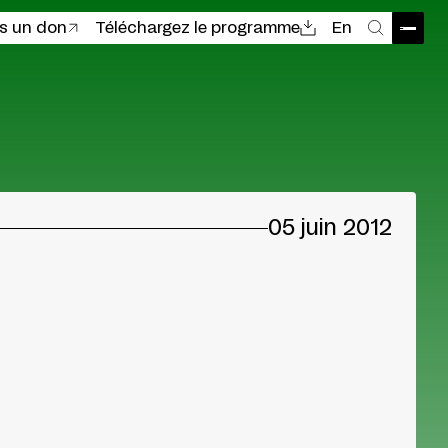
es un don
Téléchargez le programme
En
Ouvri
Recher
05 juin 2012