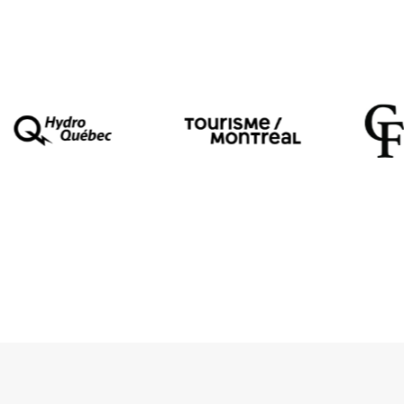
SON
ERIC FORGET
ASSISTANTE À LA DIRECTION
ANNE GUILLAUM
COPRODUCTION
LA 2E PORTE À GAUCHE + A
COPRÉSENTATION
CŒUR DES SCIENCES DE L
RÉDACTION
FABIENNE CABADO
TRADUCTION
NEIL KROETSCH
CRÉATION AU KINGDOM GENTLEMAN’S CLUB, M