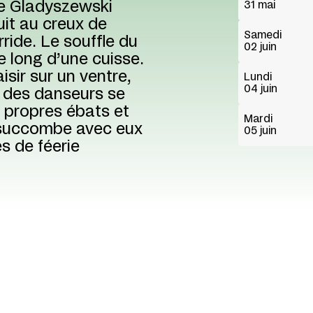
e Gladyszewski
31 mai
uit au creux de
Samedi
ride. Le souffle du
02 juin
e long d’une cuisse.
sir sur un ventre,
Lundi
04 juin
 des danseurs se
s propres ébats et
Mardi
n succombe avec eux
05 juin
s de féerie