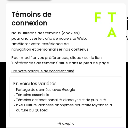
Inscr
Recev
À propos
Équipe et direction
Conseil d'administration
Contact
Carrières