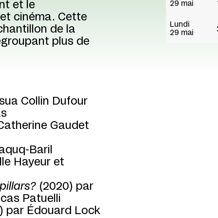
t et le
29 mai
 et cinéma. Cette
Lundi
hantillon de la
29 mai
egroupant plus de
sua Collin Dufour
as
Catherine Gaudet
aquq-Baril
lle Hayeur et
illars?
(2020) par
cas Patuelli
) par Édouard Lock