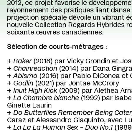
2012, ce projet favorise le développemen
rayonnement des pratiques liant danse
projection spéciale dévoile un vibrant éc
nouvelle Collection Regards Hybrides r
soixante œuvres canadiennes.
Sélection de courts-métrages :
+
Baker
(2018) par Vicky Grondin et Jos
+
Chainreaction
(2014) par Dana Gingr
+
Abismo
(2016) par Pablo DiConca et 
+
Godlin
(2021) par Jontae McCrory
+
Inuit High Kick
(2009) par Alethea Arn
+
La Chambre blanche
(1992) par Isabe
Ginette Laurin
+
Do Butterflies Remember Being Caterp
Caraz et Alessandro Giaquinto, avec Lu
+
La La La Human Sex – Duo No.1
(1989