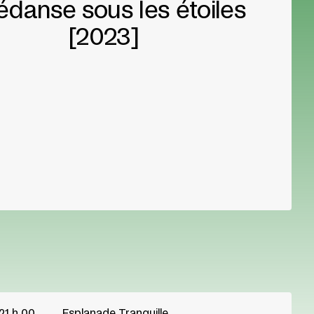
édanse sous les étoiles
[2023]
21 h 00
Esplanade Tranquille