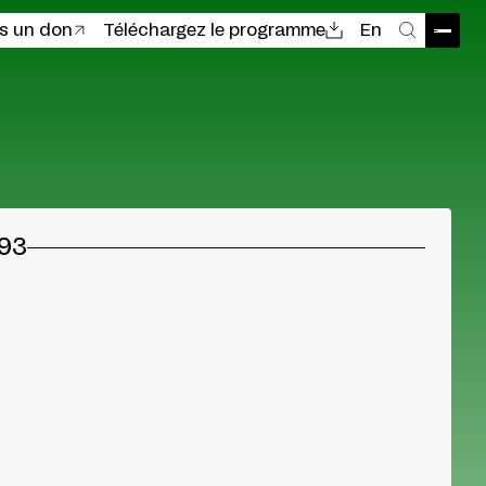
es un don
Téléchargez le programme
En
Ouvri
Recher
993