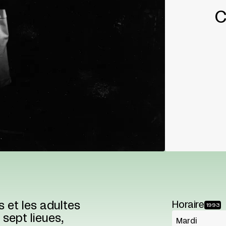
C
 et les adultes
Horaire
1993
 sept lieues,
Mardi