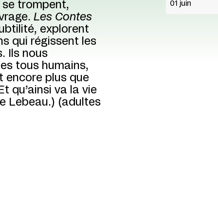
, se trompent,
01 juin
uvrage.
Les Contes
btilité, explorent
s qui régissent les
. Ils nous
es tous humains,
t encore plus que
t qu’ainsi va la vie
ne Lebeau.) (adultes