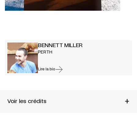
BENNETT MILLER
PERTH
Lire la bio
+
Voir les crédits
UN SPECTACLE DE
BENNETT MILLER
CRÉÉ POUR LE
2010 NEXT WAVE FESTIVAL
DANS LE
CADRE DE
‘KICKSTART’ DEVELOPMENT PROGRAM