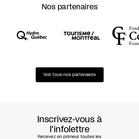
MERCI À
TOUS LES TECKELS (ET LEURS PROPRIÉTAIRES)
SANS LESQUELS CE PROJET NE SERAIT PAS POSSIBLE
Nos partenaires
ET REMERCIEMENTS SPÉCIAUX À
MC GILLES +
JACK
RILEY
PHOTO
TOMASZ MACHNIK
COPRÉSENTATION
QUARTIER DES SPECTACLES
AVEC LE
SOUTIEN DE
FIRST CHOICE
RÉDACTION
DIANE JEAN
CRÉATION AU MELBOURNE MUSEUM, NEXT WAVE
FESTIVAL, LE 15 MAI 2010
Voir tous nos partenaires
Inscrivez-vous à
l'infolettre
Recevez en primeur toutes les