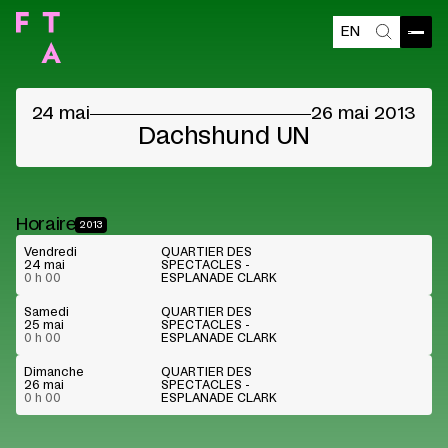
EN
Contenu bloqué
Ouvri
Recherch
Veuillez accepter les cookies des fournisseurs
pour voir le contenu
24 mai
26 mai 2013
Préférences cookies
Lire sur Youtube
Dachshund UN
Horaire
2013
Vendredi
QUARTIER DES
24 mai
SPECTACLES -
0 h 00
ESPLANADE CLARK
Samedi
QUARTIER DES
25 mai
SPECTACLES -
0 h 00
ESPLANADE CLARK
Dimanche
QUARTIER DES
26 mai
SPECTACLES -
0 h 00
ESPLANADE CLARK