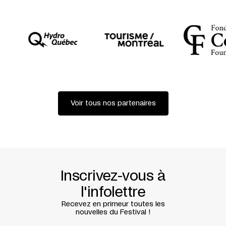
Nadeau, Paul Savoie
Assistance à la mise en scène et régie :
Colette Drouin
Scénographie :
Anick La Bissonnière
Images :
Angelo Barsetti, Simon Laroche
Musique :
Alexander MacSween
Lumières :
Etienne Boucher
Costumes :
Yso
Maquillage et coiffure :
Angelo Barsetti
Production
: Sibyllines | Théâtre de Quat’Sous
Voir tous nos partenaires
Coproduction
: Festival TransAmériques
rédaction: Stéphane Lépine
photo: Angelo Barsetti
Inscrivez-vous à
l'infolettre
Recevez en primeur toutes les
nouvelles du Festival !