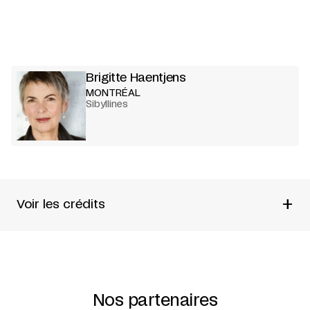
Brigitte Haentjens
MONTRÉAL
Sibyllines
+
Voir les crédits
D’après un texte de
Sophie Calle
Mise en scène :
Brigitte Haentjens
Avec :
Anne-Marie-Cadieux
Nos partenaires
Et :
Paule Baillargeon, Pierre Antoine Lasnier, Gaétan