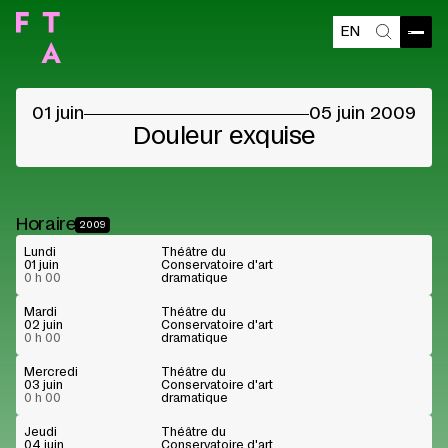
EN
Ouvri
Recherch
01 juin
05 juin 2009
Douleur exquise
Horaire
2009
Lundi
Théâtre du
01 juin
Conservatoire d'art
0 h 00
dramatique
Mardi
Théâtre du
02 juin
Conservatoire d'art
0 h 00
dramatique
Mercredi
Théâtre du
03 juin
Conservatoire d'art
0 h 00
dramatique
Jeudi
Théâtre du
04 juin
Conservatoire d'art