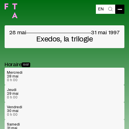
EN
Ouvri
Recherch
©
28 mai
31 mai 1997
Exedos, la trilogie
Horaire
1997
Mercredi
28 mai
0 h 00
Jeudi
29 mai
0 h 00
Vendredi
30 mai
0 h 00
Samedi
31 mai