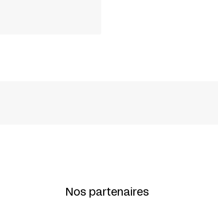
vana Milicevic, Lucie Vigneault, Jamie Wright, Fr
ravel
Nos partenaires
lon-Guay