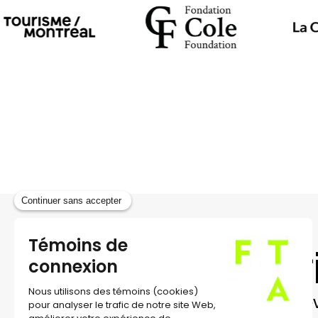
Dramaturgie :
Katya Montaignac
Œil extérieur / répétitrice :
Anne Lebeau
Production
: Grouped’ArtGravelArtGroup (GAG) 
Coproduction
: Festival TransAmériques
rédaction : Michèle Febvre
photos : Grouped’ArtGravelArtGroup
Inscr
Recev