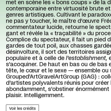
met en scène les « bons coups » de la 
contemporaine entre virtuosité brute e
genres artistiques. Cultivant le paradoxe e
ne pas y toucher, le maître d’œuvre Fré
commentateur lucide, retourne le spe
gant et révèle la « traçabilité » du proc
Complice du spectateur, il fait un pied 
gardes de tout poil, aux chasses gardée
désinvolture, il sort des territoires assi
populaire et à celle de
l’establishment,
s’acoquiner. De haut en bas ou de bas e
tête, le cœur et le sexe — ensemble ou
Grouped’ArtGravelArtGroup (GAG) : colle
d’artistes polyvalents réunis pour crée
abondamment, s’obstiner énormément e
plaisir. Intelligemment.
Voir les crédits