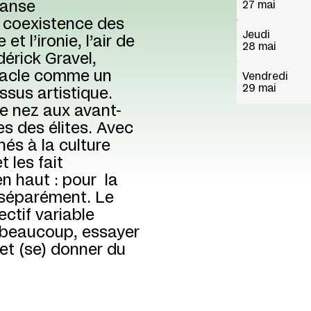
danse
27 mai
t coexistence des
Jeudi
t l’ironie, l’air de
28 mai
dérick Gravel,
ctacle comme un
Vendredi
29 mai
essus artistique.
de nez aux avant-
s des élites. Avec
gnés à la culture
et les fait
n haut : pour la
 séparément. Le
ctif variable
r beaucoup, essayer
t (se) donner du