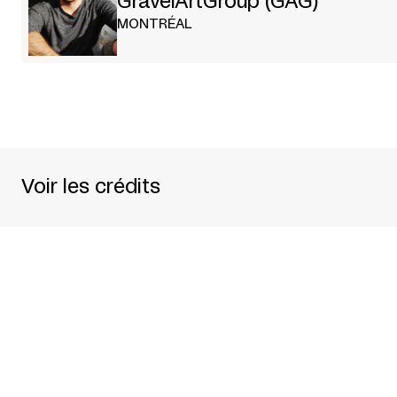
GravelArtGroup (GAG)
MONTRÉAL
Voir les crédits
Concept et direction :
Frédérick Gravel
Création et interprétation :
Francis Ducharme, I
Avec les musiciens:
Stéphane Boucher
,
Hugo G
Lumières et direction technique :
Alexandre Pi