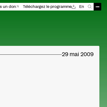
es un don
Téléchargez le programme
En
Ouvri
Recher
29 mai 2009