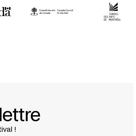
lettre
ival !