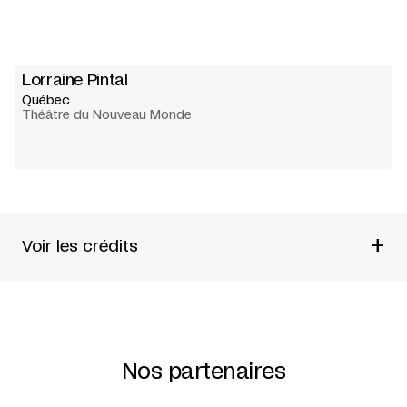
Lorraine Pintal
Québec
Théâtre du Nouveau Monde
+
Voir les crédits
Théâtre du Nouveau Monde
Texte
Réjean Ducharme
mise
en scène
Lorraine Pintal
Nos partenaires