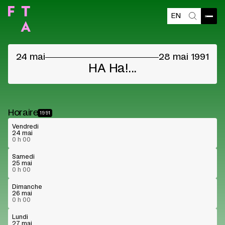
EN
Ouvri
Recherch
24 mai
28 mai 1991
HA Ha!...
Horaire
1991
Vendredi
24 mai
0 h 00
Samedi
25 mai
0 h 00
Dimanche
26 mai
0 h 00
Lundi
27 mai