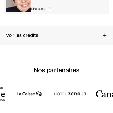
Lire la bio
+
Voir les crédits
UN SPECTACLE DE
O VERTIGO
CHORÉGRAPHIE
GINETTE LAURIN
INTERPRÉTATION
AUDREY BERGERON + DAVID
CAMPBELL + MARIANNE GIGNAC-GIRARD + CAROLINE
LAURIN-BEAUCAGE + LOUIS-ELYAN MARTIN + ROBERT
Nos partenaires
MEILLEUR + JAMES PHILLIPS + ANDREW TURNER + WEN-
SHUAN YANG
DIRECTION DES RÉPÉTITIONS
SARA HANLEY
LUMIÈRES
MARTIN LABRECQUE
TRAITEMENT SONORE ET MUSIQUE
MARTIN MESSIER
SCÉNOGRAPHIE, COSTUMES ET PHOTO
MARILÈNE
BASTIEN
COPRODUCTION
FESTIVAL TRANSAMÉRIQUES +
THÉÂTRE NATIONAL DE CHAILLOT (PARIS) + FESTIVAL
INTERNACIONAL MADRID EN DANZA