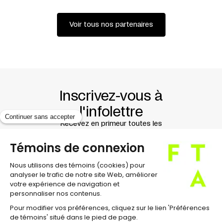
PRÉSENTATION EN COLLABORATION AVEC
USINE C
RÉDACTION
FABIENNE CABADO
Voir tous nos partenaires
CRÉATION AU FESTIVAL INTERNACIONAL MADRID EN
DANZA, LE 22 NOVEMBRE 2012
Inscrivez-vous à
l'infolettre
Recevez en primeur toutes les
nouvelles du Festival !
À propos
Équipe et direction
Conseil d'administration
Contact