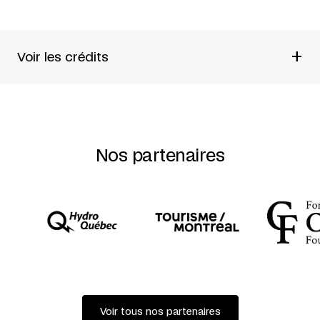
+
Voir les crédits
Un spectacle du
Toneelgroep Amsterdam
Texte
Shakespeare
Mise en scène
Ivo van Hove
Interprétation
Hélène Devos + Jip van den Dool + Fred
Goessens + Janni Goslinga + Aus Greidanus jr. +
Nos partenaires
Marieke Heebink + Robert de Hoog + Hans Kesting +
Ramsey Nasr + Chris Nietvelt + Harm Duco Schut + Bart
Slegers + Eelco Smits + Leon Voorberg
Traduction
Rob Klinkenberg
Adaptation et dramaturgie
Peter Van Kraaij
Adaptation
Bart Van den Eynde
Scénographie et lumières
Jan Versweyveld
Composition musicale
Eric Sleichim
Contreténor
Steve Dugardin
Musiciens
BL!NDMAN [brass] : Max Van den Brand +
Charlotte van Passen + Daniel Quiles Cascant + Daniel
Ruibal Ortigueira
Costumes
An D’Huys
Voir tous nos partenaires
Vidéo
Tal Yarden