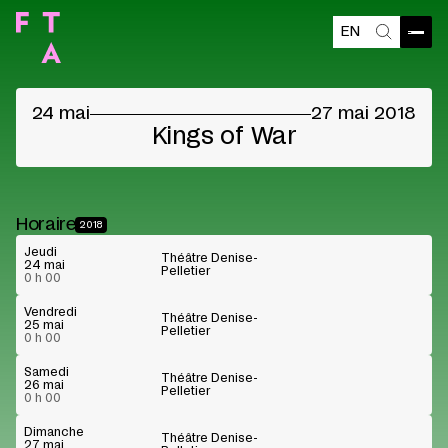
EN
Contenu bloqué
Ouvri
Recherch
Veuillez accepter les cookies des fournisseurs
pour voir le contenu
24 mai
27 mai 2018
Préférences cookies
Lire sur Youtube
Kings of War
Horaire
2018
Jeudi
Théâtre Denise-
24 mai
Pelletier
0 h 00
Vendredi
Théâtre Denise-
25 mai
Pelletier
0 h 00
Samedi
Théâtre Denise-
26 mai
Pelletier
0 h 00
Dimanche
Théâtre Denise-
27 mai