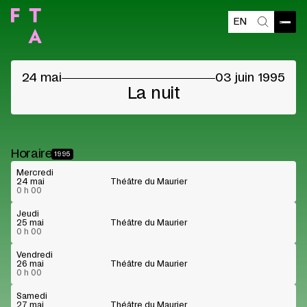
EN
Ouvri
Recherch
24 mai
03 juin 1995
La nuit
Horaire
1995
Mercredi
24 mai
Théâtre du Maurier
0 h 00
Jeudi
25 mai
Théâtre du Maurier
0 h 00
Vendredi
26 mai
Théâtre du Maurier
0 h 00
Samedi
27 mai
Théâtre du Maurier