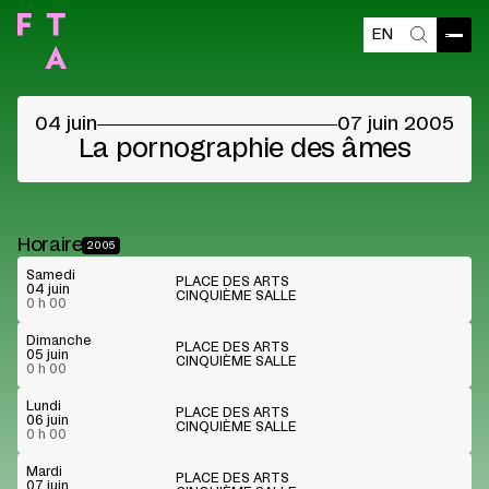
EN
Ouvri
Recherch
©
04 juin
07 juin 2005
La pornographie des âmes
Horaire
2005
Samedi
PLACE DES ARTS
04 juin
CINQUIÈME SALLE
0 h 00
Dimanche
PLACE DES ARTS
05 juin
CINQUIÈME SALLE
0 h 00
Lundi
PLACE DES ARTS
06 juin
CINQUIÈME SALLE
0 h 00
Mardi
PLACE DES ARTS
07 juin