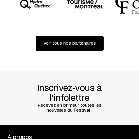
VÉRONIQUE LAVALLÉE
SARAH LEFEBVRE
CAMILLE LOISELLE-D’ARAGON
ÈVE PRESSAULT-CHALIFOUX
JULIE PERRON
MARIE-ÈVE QUILICOT
EMMANUEL SCHWARTZ
ÉRIC ROBIDOUX
PATRICK SIMARD
Voir tous nos partenaires
ET DAVE ST-PIERRE
DIRECTEUR TECHNIQUE, LUMIÈRE, MONTAGE VIDÉO
ALEXANDRE PILON-GUAY
RÉGIE, TECHNICIEN DE SON
BENOÎT BISAILLON
Inscrivez-vous à
l'infolettre
Recevez en primeur toutes les
nouvelles du Festival !
À propos