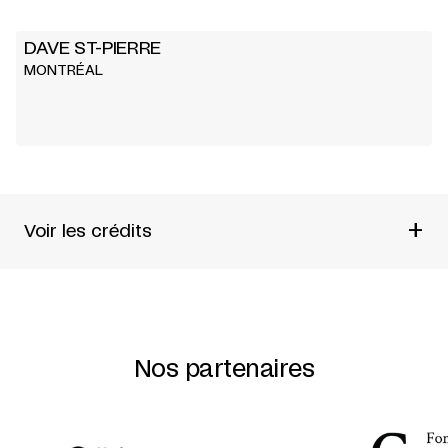
DAVE ST-PIERRE
MONTRÉAL
+
Voir les crédits
CHORÉGRAPHIE
DAVE ST-PIERRE
EN COLLABORATION AVEC LES INTERPRÈTES
GENEVIÈVE BÉLANGER
Nos partenaires
EUGÉNIE BEAUDRY
ENRICA BOUCHER
JULIE CARRIER
KARINA CHAMPOUX
FRANCIS DUCHARME