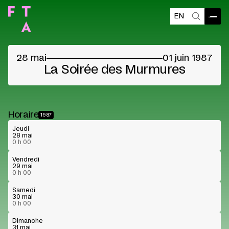
EN
Ouvri
Recherch
©
28 mai
01 juin 1987
La Soirée des Murmures
Horaire
1987
Jeudi
28 mai
0 h 00
Vendredi
29 mai
0 h 00
Samedi
30 mai
0 h 00
Dimanche
31 mai