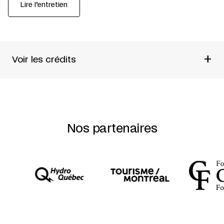
Lire l’entretien
+
Voir les crédits
Une production de
Ellen Furey
Chorégraphie et interprétation
Ellen Furey
Cocréation et interprétation
Romy Lightman + Alanna
Stuart
Texte
Ellen Furey + Romy Lightman + Alanna Stuart
Nos partenaires
Conception sonore
Christopher Willes
Dramaturgie
Hanako Hoshimi-Caines
Lumières
Paul Chambers
Scénographie
Jeremy McCormick
Regard extérieur
Anni Spadafora
Technique
Anthony Allan
Chansons
We’ll Reach the Sky Tonight
, Rita MacNeil +
Take My Word
, Ellen Furey
Traduction des surtitres
Elaine Normandeau
Opération des surtitres
Aris Keshav