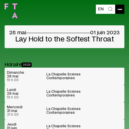
EN
Contenu bloqué
Ouvri
Recherch
Veuillez accepter les cookies des fournisseurs
pour voir le contenu
28 mai
01 juin 2023
Préférences cookies
Lire sur Youtube
Lay Hold to the Softest Throat
Horaire
2023
Dimanche
La Chapelle Scènes
28 mai
Contemporaines
19 h 00
Lundi
La Chapelle Scènes
29 mai
Contemporaines
19 h 00
Mercredi
La Chapelle Scènes
31 mai
Contemporaines
21 h 00
Jeudi
La Chapelle Scènes
01 juin