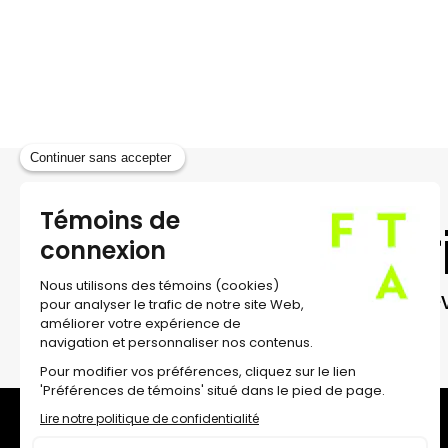
Coprésentation
: la Société de développement 
Ce projet a bénéficié du soutien de Circuit-Es
rédaction : Fabienne Cabado
photos : Yves Médam
montage : Folio et Garetti
Inscr
Recev
À propos