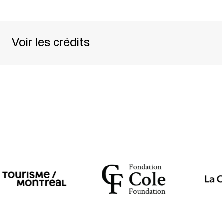
Voir les crédits
Chorégraphie :
Sylvain Émard
Interprètes professionnels :
Nathalie Blanchet,
Musique originale :
Martin Tétreault
Lumières :
Lucie Bazzo
DJ :
Diane Labrosse
Production
: Sylvain Émard Danse (Montréal)
Coproduction
: Festival TransAmériques