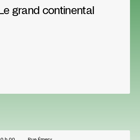
Le grand continental
0 h 00
Rue Émery