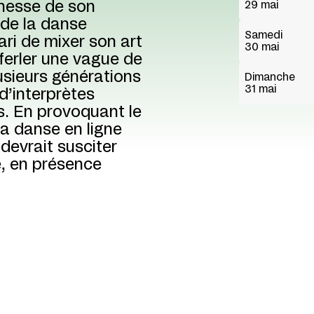
inesse de son
29 mai
 de la danse
Samedi
ri de mixer son art
30 mai
éferler une vague de
lusieurs générations
Dimanche
31 mai
d’interprètes
s. En provoquant le
la danse en ligne
 devrait susciter
e, en présence