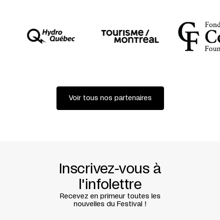
MARTIN GAGNÉ
SCÉNOGRAPHIE
ÉMILIE PRENOVEAU
COSTUMES
MARIE-SOLEIL LAVOIE
ENVIRONNEMENT SONORE
MARC DUMESNIL
DISTRIBUTION
STÉPHANE BELLAVANCE
MARC MAUDUIT
Voir tous nos partenaires
MARILYN PERREAULT
ANNIE RANGER
CE SPECTACLE BÉNÉFICIE D’UNE RÉSIDENCE AU
THÉÂTRE DE LA VILLE
Inscrivez-vous à
l'infolettre
Recevez en primeur toutes les
nouvelles du Festival !