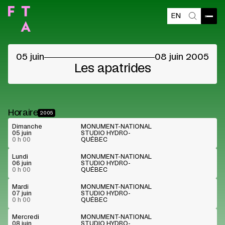
EN
Ouvri
Recherch
©
05 juin
08 juin 2005
Les apatrides
Horaire
2005
Dimanche
MONUMENT-NATIONAL
05 juin
STUDIO HYDRO-
0 h 00
QUÉBEC
Lundi
MONUMENT-NATIONAL
06 juin
STUDIO HYDRO-
0 h 00
QUÉBEC
Mardi
MONUMENT-NATIONAL
07 juin
STUDIO HYDRO-
0 h 00
QUÉBEC
Mercredi
MONUMENT-NATIONAL
08 juin
STUDIO HYDRO-