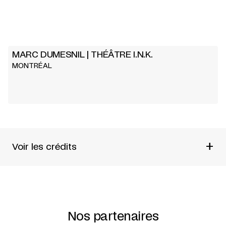
MARC DUMESNIL | THÉÂTRE I.N.K.
MONTRÉAL
+
Voir les crédits
TEXTE
MARILYN PERREAULT
MISE EN SCÈNE
MARC DUMESNIL
Nos partenaires
LUMIÈRE