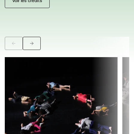
Voir les crédits
©
©