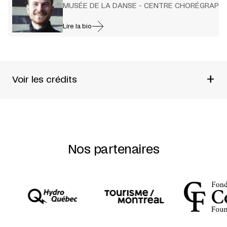
MUSÉE DE LA DANSE - CENTRE CHORÉGRAPHI
Lire la bio
+
Voir les crédits
UN SPECTACLE DE
MUSÉE DE LA DANSE – CENTRE
CHORÉGRAPHIQUE NATIONAL DE RENNES ET DE
BRETAGNE
CHORÉGRAPHIE
BORIS CHARMATZ
AVEC L’ASSISTANCE
DE
ANNE-KARINE LESCOP
Nos partenaires
INTERPRÉTATION
OR AVISHAY + MATTHIEU BARBIN +
ELEANOR BAUER + NUNO BIZARRO + MATTHIEU BURNER
+ MAGALI CAILLET-GAJAN + ASHLEY CHEN + SONIA
DARBOIS + JULIEN GALLÉE-FERRÉ + PEGGY GRELAT-
DUPONT + GASPARD GUILBERT + HANNA HEDMANN +
CHRISTOPHE IVES + DOMINIQUE JÉGOU + JURIJ KONJAR
+ ÉLISE LADOUÉ + CATHERINE LEGRAND + MAUD LE
PLADEC + NAIARA MENDIOROZ + THIERRY MICOUIN +
ANDREAS ALBERT MÜLLER + MANI A. MUNGAI + ÉLISE