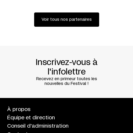
OLHANDÉGUY + ANNABELLE PULCINI + SIMON TANGUY
LUMIÈRES
YVES GODIN
RÉALISATION SONORE
OLIVIER RENOUF
PHOTO
CAROLINE ABLAIN
Voir tous nos partenaires
COPRODUCTION
THÉÂTRE NATIONAL DE BRETAGNE
(RENNES) +
THÉÂTRE DE LA VILLE – FESTIVAL
D’AUTOMNE (PARIS) + MANIFESTA 8 (MURCIA) +
ERSTE
FOUNDATIO
AVEC LE SOUTIEN DE
TEATRO MARIA MATOS (LISBONNE)
+ CHASSÉ THEATER (BREDA) +
KUNSTENFESTIVALDESARTS (BRUXELLES)
PRÉSENTATION AVEC LE SOUTIEN DU
SERVICE DE
Inscrivez-vous à
COOPÉRATION ET D’ACTION CULTURELLE DU CONSULAT
GÉNÉRAL DE FRANCE À QUÉBEC + INSTITUT FRANÇAIS
l'infolettre
RÉDACTION
FABIENNE CABADO
Recevez en primeur toutes les
CRÉATION AU THÉÂTRE NATIONAL DE BRETAGNE,
nouvelles du Festival !
FESTIVAL METTRE EN SCÈNE, RENNES, LE 4 NOVEMBRE
2010
À propos
Équipe et direction
Conseil d'administration