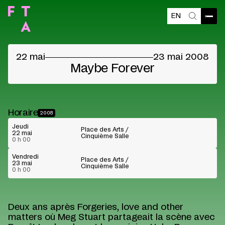
EN
Ouvri
Recherch
©
22 mai
23 mai 2008
Maybe Forever
Horaire
2008
Jeudi
Place des Arts /
22 mai
Cinquième Salle
0 h 00
Vendredi
Place des Arts /
23 mai
Cinquième Salle
0 h 00
Deux ans après Forgeries, love and other
matters où Meg Stuart partageait la scène avec