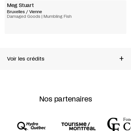
Meg Stuart
Bruxelles / Vienne
Damaged Goods | Mumbling Fish
+
Voir les crédits
Chorégraphie et danse : Meg Stuart, Philipp Gehmacher
Musique en direct : Niko Hafkenscheid
Dramaturgie : Myriam Van Imschoot
Nos partenaires
Lumière : Jan Maertens
Scénographie et costumes : Janina Audick
Musique et son : Vincent Malstaf
Assistance chorégraphie : Sigal Zouk
Chargée de la production : Tanja Thomsen