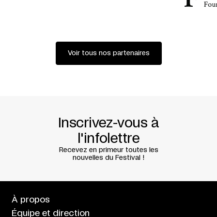
Assistance scénographie et costumes : Inga Timm
Production
Damaged goods (Bruxelles)
Mumbling Fish (Vienne)
Voir tous nos partenaires
Coproduction
Kaaitheater (Bruxelles)
Wexner Center for the Arts (Colombus, Ohio)
Théâtre de la Ville (Paris)
Volksbühne am Rosa-Luxemburg-Platz (Berlin)
Meg Stuart et Damaged goods sont soutenus par les
autorités flamandes et la Commission de la Communauté
Inscrivez-vous à
flamande.
l'infolettre
Philipp Gehmacher et Mumbling Fish sont soutenus par le
département culturel de la ville de Vienne.
Recevez en primeur toutes les
nouvelles du Festival !
En association avec la Place des Arts
Texte: Isabelle Poulin
À propos
Équipe et direction