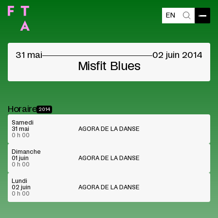
EN
Contenu bloqué
Ouvri
Recherch
Veuillez accepter les cookies des fournisseurs
pour voir le contenu
31 mai
02 juin 2014
Préférences cookies
Lire sur Youtube
Misfit Blues
Horaire
2014
Samedi
31 mai
AGORA DE LA DANSE
0 h 00
Dimanche
01 juin
AGORA DE LA DANSE
0 h 00
Lundi
02 juin
AGORA DE LA DANSE
0 h 00