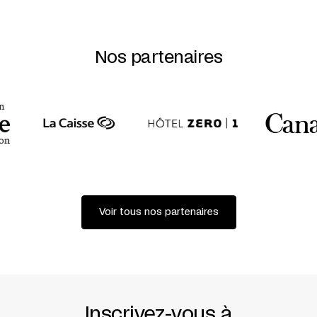
UN SPECTACLE DE FORTIER DANSE-CRÉATION
CHORÉGRAPHIE PAUL-ANDRÉ FORTIER
INTERPRÉTATION PAUL-ANDRÉ FORTIER + ROBIN
POITRAS
ASSISTANCE À LA CHORÉGRAPHIE ET AUX RÉPÉTITIONS
Nos partenaires
GINELLE CHAGNON
MUSIQUE ALEXANDER MACSWEEN
LUMIÈRES JOHN MUNRO
COSTUMES DENIS LAVOIE
DÉCOR ET ACCESSOIRES EDWARD POITRAS
COPRODUCTION FESTIVAL TRANSAMÉRIQUES + FONDS
DE CRÉATION DU RÉSEAU CANDANSE (TORONTO) +
CENTRE NATIONAL DES ARTS DU CANADA (OTTAWA) +
BRIAN WEBB DANCE COMPANY (EDMONTON) + FESTIVAL
DANSE CANADA (OTTAWA)
PRÉSENTATION EN COLLABORATION AVEC AGORA DE LA
DANSE
Voir tous nos partenaires
RÉDACTION FABIENNE CABADO
TRADUCTION NEIL KROETSCH
CETTE OEUVRE EST DÉDIÉE À DENIS LAVOIE
CRÉATION MONDIALE AU FESTIVAL TRANSAMÉRIQUES, LE
31 MAI 2014
Inscrivez-vous à