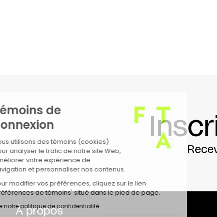
scène nationale – Pays de Montbéliard + Céle
la participation artistique de
Jeune Théâtre Na
Présentation avec le soutien de l’
Institut fran
Création au CDN de Besançon, le 14 octobre 2
Inscr
Recev
À propos