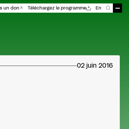
es un don
Téléchargez le programme
En
Ouvri
Recher
02 juin 2016