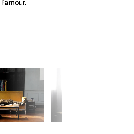
 l’amour.
©