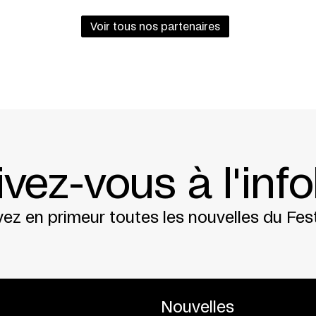
stins – Théâtre de Lyon + Théâtre le Poche (Ge
tional
Voir tous nos partenaires
çais + Service de coopération et d’action cultur
014
ivez-vous à l'info
ez en primeur toutes les nouvelles du Fest
Nouvelles