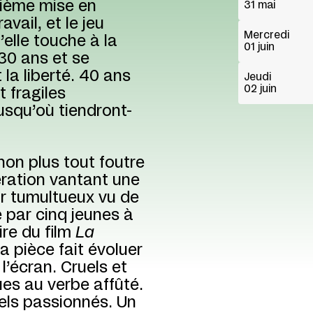
sième mise en
31 mai
vail, et le jeu
Mercredi
’elle touche à la
01 juin
 30 ans et se
 la liberté. 40 ans
Jeudi
02 juin
 fragiles
usqu’où tiendront-
 non plus tout foutre
nération vantant une
r tumultueux vu de
e par cinq jeunes à
ire du film
La
 pièce fait évoluer
l’écran. Cruels et
ues au verbe affûté.
els passionnés. Un