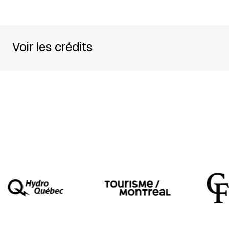
Voir les crédits
Un spectacle de
L’In-quarto
Mise en scène
Julie Duclos
Textes
Julie Duclos
+
Guy-Patrick Sainderichin
Interprétation
Maëlia Gentil +
David Houri + Y
Assistance à la mise en scène
Calypso Baque
Scénographie
Paquita Milville
Lumières
Jérémie Papin
Vidéo
Emilie Noblet
Son
Quentin Dumay +
Pascal Ribier
Costumes
Lucie Ben bâta + Marie-Cécile Viau
Conseil scénique et régie générale
Mathilde 
Coproduction
CDN de Besançon +
La Colline 