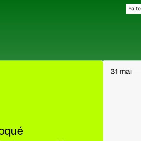
Fait
31 mai
loqué