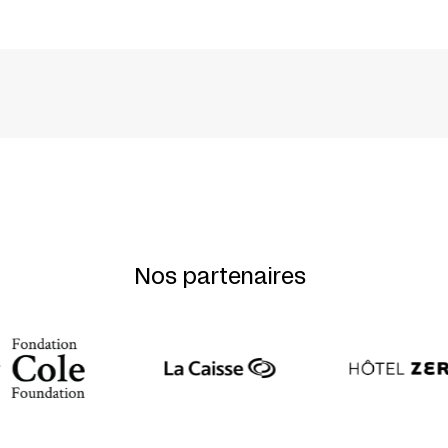
ohan Lopez + Magdalena Malina + Alix Riemer
y
Nos partenaires
lt
Chamoux
– Théâtre national + CDN Orléans Loiret Centre +