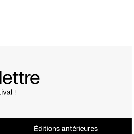
nève)
avec le soutien de
DRAC Île-de-France
et
elle du Consulat général de France à Québec
lettre
ival !
Éditions antérieures