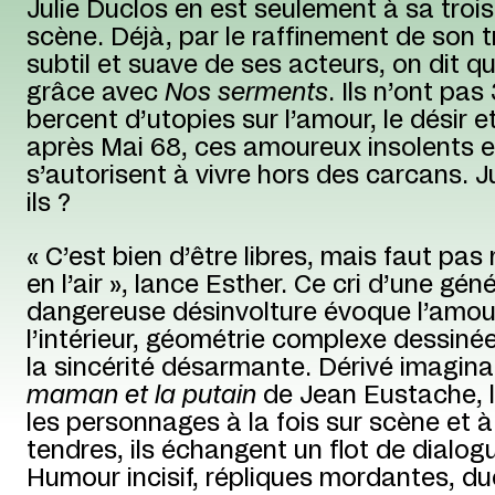
Julie Duclos en est seulement à sa troi
scène. Déjà, par le raffinement de son tra
subtil et suave de ses acteurs, on dit qu
grâce avec
Nos serments
. Ils n’ont pas
bercent d’utopies sur l’amour, le désir et
après Mai 68, ces amoureux insolents et
s’autorisent à vivre hors des carcans. J
ils ?
« C’est bien d’être libres, mais faut pas
en l’air », lance Esther. Ce cri d’une gé
dangereuse désinvolture évoque l’amou
l’intérieur, géométrie complexe dessiné
la sincérité désarmante. Dérivé imagina
maman et la putain
de Jean Eustache, la
les personnages à la fois sur scène et à 
tendres, ils échangent un flot de dialog
Humour incisif, répliques mordantes, du