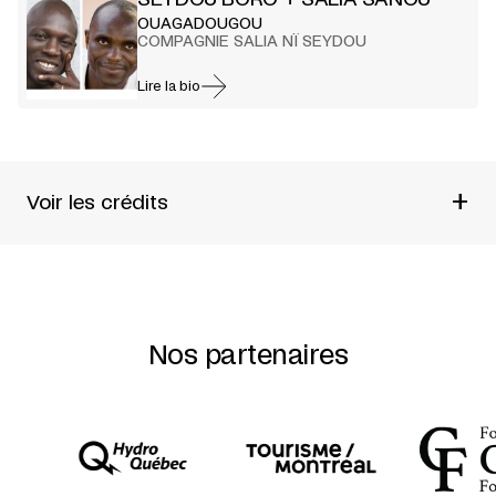
SEYDOU BORO + SALIA SANOU
OUAGADOUGOU
COMPAGNIE SALIA NÏ SEYDOU
Lire la bio
+
Voir les crédits
UN SPECTACLE DE LA
COMPAGNIE SALIA NÏ SEYDOU
CHORÉGRAPHIE :
SEYDOU BORO + SALIA SANOU
MUSIQUE ET INTERPRÉTATION :
OUMAROU BAMBARA +
ADAMA DEMBÉLÉ + DJATA MELISSA ILEBOU +
Nos partenaires
MAMADOU KONÉ + PIERRE VAIANA
DANSEURS :
SEYDOU BORO + ADJARATOU OUÉDRAOGO
+ OUSSENI SAKO + SALIA SANOU + BÉNÉDICTH SENE +
BOUKARY SÉRÉ + ASHA THOMAS
LUMIÈRES :
ERIC WURTZ
COSTUMES :
MARTINE SOMÉ
SCÉNOGRAPHIE :
KY SIRIKI
COPRODUCTION
LA PASSERELLE – SCÈNE NATIONALE