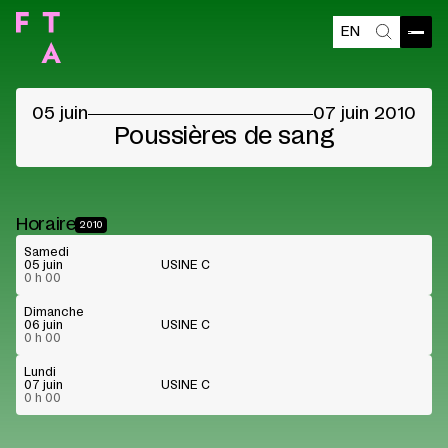
EN
Contenu bloqué
Ouvri
Recherch
Veuillez accepter les cookies des fournisseurs
pour voir le contenu
05 juin
07 juin 2010
Préférences cookies
Lire sur Youtube
Poussières de sang
Horaire
2010
Samedi
05 juin
USINE C
0 h 00
Dimanche
06 juin
USINE C
0 h 00
Lundi
07 juin
USINE C
0 h 00