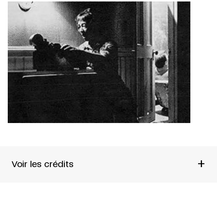
+
Voir les crédits
Texte de Franz Xaver Kroetz
Mise en scène: JoAnne Akalaitis
Production de Mabou Mines