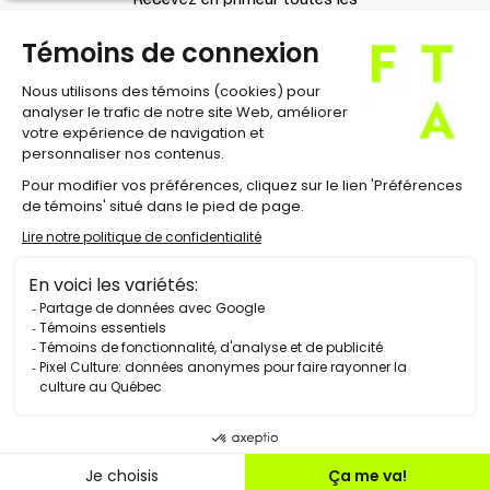
Recevez en primeur toutes les
nouvelles du Festival !
À propos
Équipe et direction
Conseil d'administration
Contact
Carrières
Nouvelles
Salle de presse
Éditions antérieures
Politique de confidentialité
Préférences cookies
© 2026 Festival TransAmériques. Tous droits
réservés.
Crédits Web