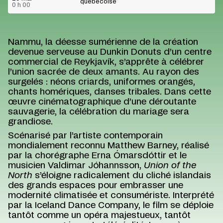
québécoise
0 h 00
Nammu, la déesse sumérienne de la création
devenue serveuse au Dunkin Donuts d’un centre
commercial de Reykjavík, s’apprête à célébrer
l’union sacrée de deux amants. Au rayon des
surgelés : néons criards, uniformes orangés,
chants homériques, danses tribales. Dans cette
œuvre cinématographique d’une déroutante
sauvagerie, la célébration du mariage sera
grandiose.
Scénarisé par l’artiste contemporain
mondialement reconnu Matthew Barney, réalisé
par la chorégraphe Erna Ómarsdóttir et le
musicien Valdimar Jóhannsson,
Union of the
North
s’éloigne radicalement du cliché islandais
des grands espaces pour embrasser une
modernité climatisée et consumériste. Interprété
par la Iceland Dance Company, le film se déploie
tantôt comme un opéra majestueux, tantôt