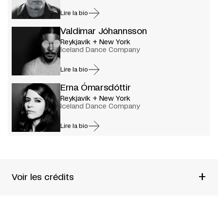
Lire la bio
Valdimar Jóhannsson
Reykjavík + New York
Iceland Dance Company
Lire la bio
Erna Ómarsdóttir
Reykjavík + New York
Iceland Dance Company
Lire la bio
+
Voir les crédits
Un film de
Iceland Dance Company