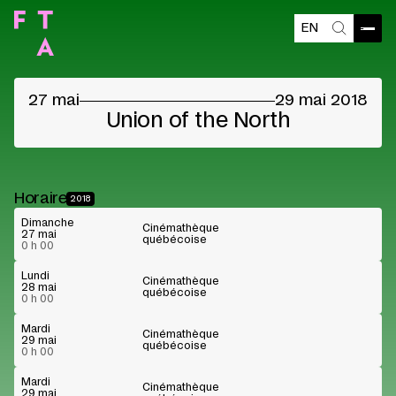
EN
Contenu bloqué
Ouvri
Recherch
Veuillez accepter les cookies des fournisseurs
pour voir le contenu
27 mai
29 mai 2018
Préférences cookies
Lire sur Youtube
Union of the North
Horaire
2018
Dimanche
Cinémathèque
27 mai
québécoise
0 h 00
Lundi
Cinémathèque
28 mai
québécoise
0 h 00
Mardi
Cinémathèque
29 mai
québécoise
0 h 00
Mardi
Cinémathèque
29 mai