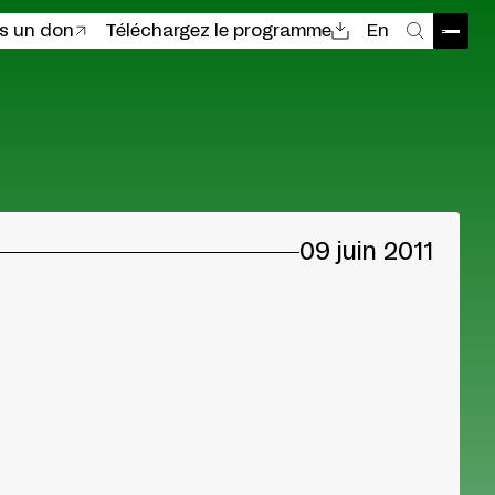
es un don
Téléchargez le programme
En
Ouvri
Recher
09 juin 2011