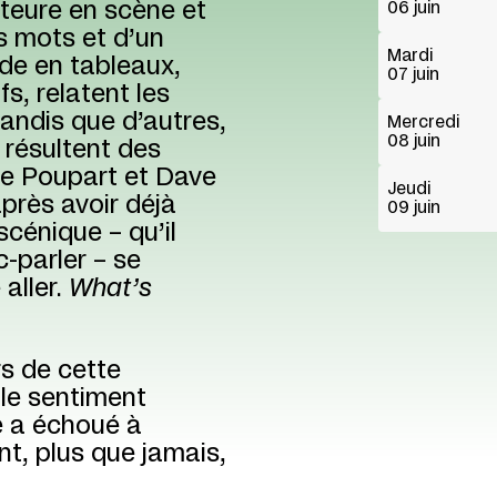
teure en scène et
06 juin
 mots et d’un
Mardi
de en tableaux,
07 juin
s, relatent les
andis que d’autres,
Mercredi
08 juin
 résultent des
te Poupart et Dave
Jeudi
après avoir déjà
09 juin
scénique – qu’il
c-parler – se
aller.
What’s
rs de cette
le sentiment
e a échoué à
t, plus que jamais,