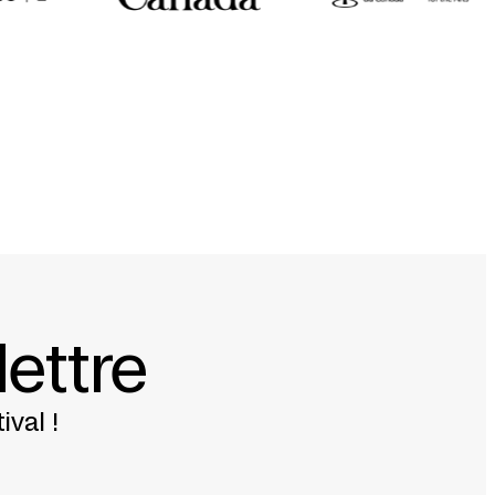
lettre
ival !