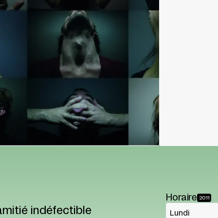
Horaire
2011
mitié indéfectible
Lundi