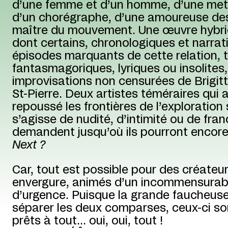
d’une femme et d’un homme, d’une met
d’un chorégraphe, d’une amoureuse des
maître du mouvement. Une œuvre hybri
dont certains, chronologiques et narratif
épisodes marquants de cette relation, t
fantasmagoriques, lyriques ou insolites,
improvisations non censurées de Brigit
St-Pierre. Deux artistes téméraires qui 
repoussé les frontières de l’exploration 
s’agisse de nudité, d’intimité ou de fran
demandent jusqu’où ils pourront encore 
Next ?
Car, tout est possible pour des créateu
envergure, animés d’un incommensurab
d’urgence. Puisque la grande faucheus
séparer les deux comparses, ceux-ci son
prêts à tout… oui, oui, tout !