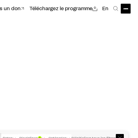
es un don
Téléchargez le programme
En
Ouvri
Recher