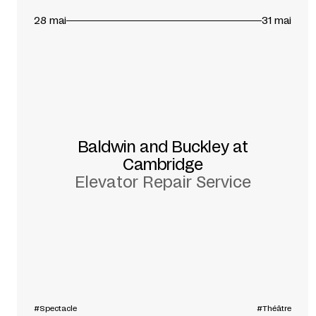
28 mai
31 mai
Baldwin and Buckley at
Cambridge
Elevator Repair Service
#Spectacle
#Théâtre