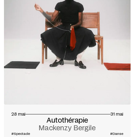
28 mai
31 mai
Autothérapie
Mackenzy Bergile
#Spectacle
#Danse