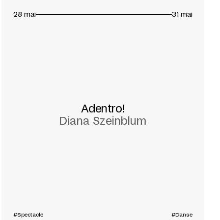
28 mai
31 mai
Adentro!
Diana Szeinblum
#Spectacle
#Danse