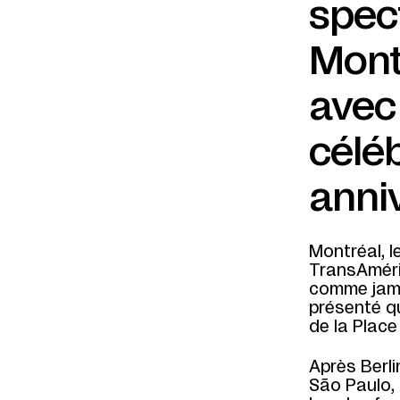
spec
Mont
avec
célé
anni
Montréal, le
TransAméri
comme jamai
présenté q
de la Place
Après Berli
São Paulo,