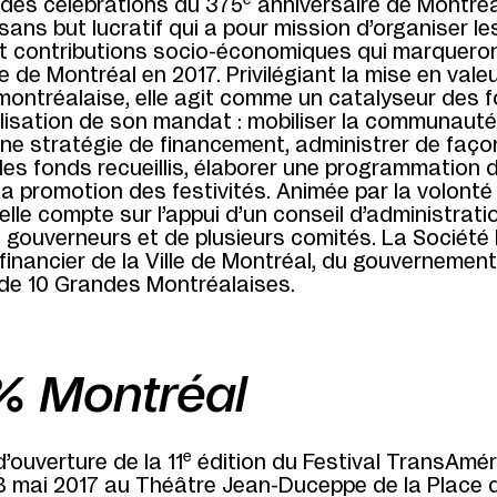
e
 des célébrations du 375
anniversaire de Montréa
ans but lucratif qui a pour mission d’organiser le
 et contributions socio-économiques qui marqueron
e de Montréal en 2017. Privilégiant la mise en vale
 montréalaise, elle agit comme un catalyseur des 
lisation de son mandat : mobiliser la communauté
ne stratégie de financement, administrer de faço
les fonds recueillis, élaborer une programmation d
la promotion des festivités. Animée par la volonté
elle compte sur l’appui d’un conseil d’administratio
 gouverneurs et de plusieurs comités. La Société 
financier de la Ville de Montréal, du gouvernemen
de 10 Grandes Montréalaises.
% Montréal
e
’ouverture de la 11
édition du Festival TransAmé
8 mai 2017 au Théâtre Jean-Duceppe de la Place 