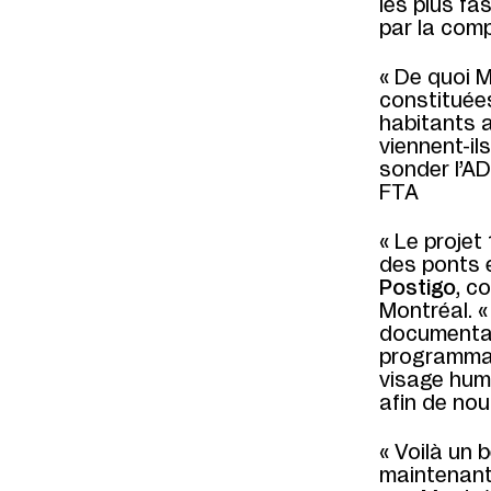
les plus fa
par la comp
« De quoi M
constituées
habitants a
viennent-il
sonder l’AD
FTA
« Le projet 
des ponts e
Postigo
, c
Montréal. «
documentai
programmat
visage huma
afin de nou
« Voilà un
maintenant 