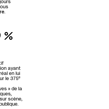
jours
 nous
re
.
0 %
if
tion ayant
éal en lui
e
ur le 375
es » de la
iques,
sur scène,
publique.