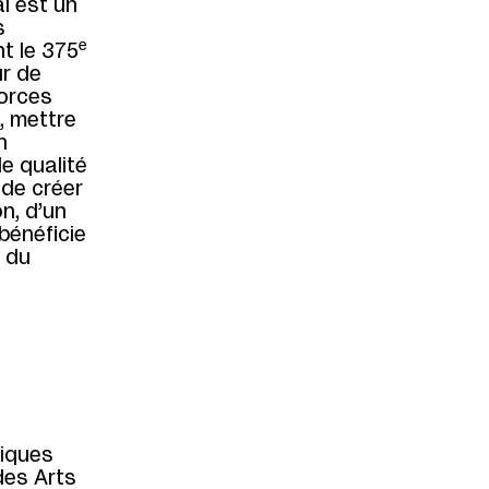
l est un
s
e
t le 375
ur de
forces
, mettre
n
e qualité
 de créer
n, d’un
bénéficie
t du
riques
des Arts