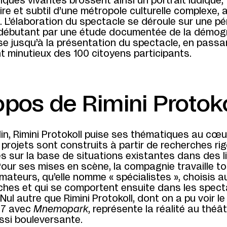
iques vivantes brossent ainsi un portrait ludique,
re et subtil d’une métropole culturelle complexe, 
. L’élaboration du spectacle se déroule sur une pé
 débutant par une étude documentée de la démog
e jusqu’à la présentation du spectacle, en passa
 minutieux des 100 citoyens participants.
opos de Rimini Protoko
in, Rimini Protokoll puise ses thématiques au cœu
s projets sont construits à partir de recherches ri
 sur la base de situations existantes dans des l
Pour ses mises en scène, la compagnie travaille t
ateurs, qu’elle nomme « spécialistes », choisis a
ches et qui se comportent ensuite dans les spect
 Nul autre que Rimini Protokoll, dont on a pu voir le
07 avec
Mnemopark
, représente la réalité au théâ
ssi bouleversante.