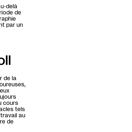
au-delà
riode de
raphie
nt par un
ll
r de la
goureuses,
ieux
oujours
u cours
acles tels
 travail au
tre de