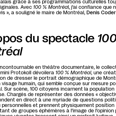
alais grâce à ses programmations culturelles tou
riginales. Avec
100 % Montréa
l, j’ai confiance que
is », a souligné le maire de Montréal,
Denis Coder
opos du spectacle
10
réal
ncontournable en théâtre documentaire, le collect
mini Protokoll dévoilera
100 % Montréal
, une créa
on de dresser le portrait démographique de Montr
 visage humain, qui semble conçue sur mesure po
. Sur scène, 100 citoyens incarnent la population
se. Chargés de représenter des données « objectiv
répondent en direct à une myriade de questions polit
u personnelles et prennent physiquement position 
ant de groupes éphémères à l’image de l’opinion 