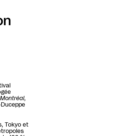
on
ival
ogée
 Montréal
,
n-Duceppe
s, Tokyo et
étropoles