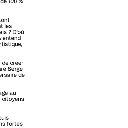
n de
100 %
sont
t les
ais ? D’où
TA entend
rtistique,
 de créer
laré
Serge
ersaire de
age au
0 citoyens
puis
ns fortes