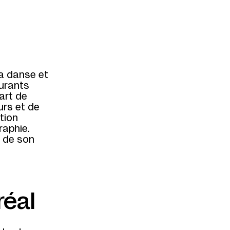
a danse et
ourants
’art de
urs et de
tion
raphie.
e de son
éal