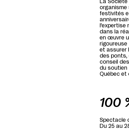
La Société
organisme s
festivités
anniversair
l’expertise
dans la réa
en œuvre u
rigoureuse 
et assurer 
des ponts, 
conseil des
du soutien 
Québec et 
100 
Spectacle d
Du 25 au 2