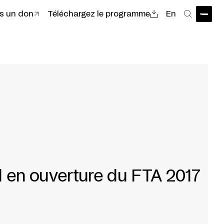
es un don
Téléchargez le programme
En
Ouvri
Recher
 en ouverture du FTA 2017