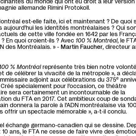
scinantes du monde qui ont eu droit à leur versio
agnie allemande Rimini Protokoll.
ontréal est-elle faite, ici et maintenant ? De quoi 
 aujourd’hui les identités montréalaises ? Qui son
ctuels de cette ville fondée en 1642 par les Franç
s ? En quoi croient-ils ? Avec
100 % Montréal
, le F
N des Montréalais. » -
Martin Faucher
, directeur a
1
00 % Montréal
représente très bien notre volonté
t de célébrer la vivacité de la métropole », a déc
e
ommissaire adjoint aux célébrations du 375
anniv
 Créé spécialement pour l’occasion, ce théâtre
re sera certainement un incontournable de la
ion du FTA en 2017. Cet ambitieux coup de sond
in donnera la parole à l’ADN montréalaise via 10
s offrir un spectacle mémorable », a-t-il conclu.
 bel échange germano-canadien qui se dessine. De
10 ans, le FTA ne cesse de faire vivre des émotio