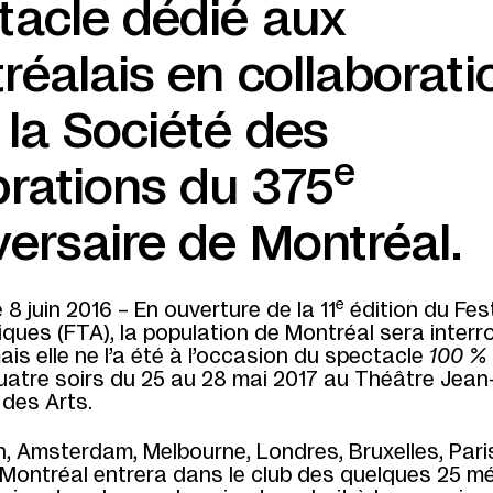
tacle dédié aux
réalais en collaborati
 la Société des
e
brations du 375
versaire de Montréal.
e
 8 juin 2016 – En ouverture de la 11
édition du Fest
ques (FTA), la population de Montréal sera interr
s elle ne l’a été à l’occasion du spectacle
100 %
uatre soirs du 25 au 28 mai 2017 au Théâtre Jea
 des Arts.
n, Amsterdam, Melbourne, Londres, Bruxelles, Pari
 Montréal entrera dans le club des quelques 25 m