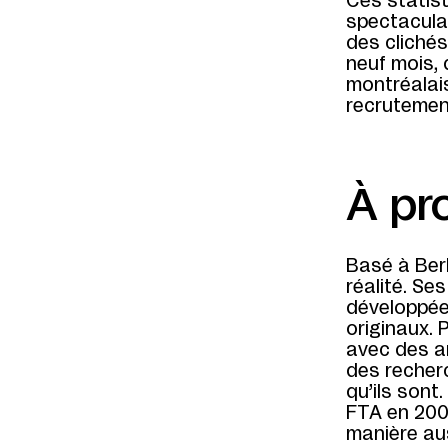
Ces statist
spectaculai
des clichés
neuf mois,
montréalais
recrutement
À pr
Basé à Berl
réalité. Se
développées
originaux. 
avec des am
des recher
qu’ils sont.
FTA en 20
manière au