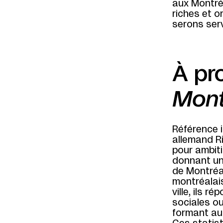
aux Montré
riches et o
serons serv
À pr
Mont
Référence i
allemand Ri
pour ambiti
donnant un
de Montréal
montréalai
ville, ils 
sociales o
formant aut