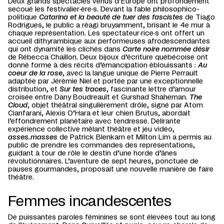
Deux grands spectacles venus d’Europe ont profondément
secoué les festivalier·ère·s. Devant la fable philosophico-
politique
Catarina et la beauté de tuer des fascistes
de Tiago
Rodrigues, le public a réagi bruyamment, brisant le 4e mur à
chaque représentation. Les spectateur·rice·s ont offert un
accueil dithyrambique aux performeuses afrodescendantes
qui ont dynamité les clichés dans
Carte noire nommée désir
de Rébecca Chaillon. Deux bijoux d’écriture québécoise ont
donné forme à des récits d’émancipation éblouissants :
Au
coeur de la rose
, avec la langue unique de Pierre Perrault
adaptée par Jérémie Niel et portée par une exceptionnelle
distribution, et
Sur tes traces
, fascinante lettre d’amour
croisée entre Dany Boudreault et Gurshad Shaheman.
The
Cloud
, objet théâtral singulièrement drôle, signé par Atom
Cianfarani, Alexis O’Hara et leur chien Brutus, abordait
l’effondrement planétaire avec tendresse. Délirante
expérience collective mêlant théâtre et jeu vidéo,
asses.masses
de Patrick Blenkarn et Milton Lim a permis au
public de prendre les commandes des représentations,
guidant à tour de rôle le destin d’une horde d’ânes
révolutionnaires. L’aventure de sept heures, ponctuée de
pauses gourmandes, proposait une nouvelle manière de faire
théâtre.
Femmes incandescentes
De puissantes paroles féminines se sont élevées tout au long