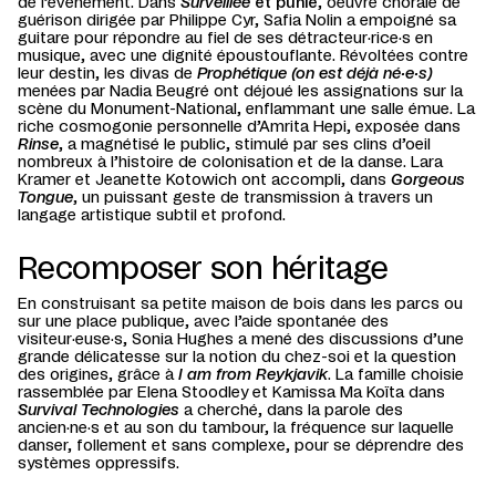
de l’événement. Dans
Surveillée
et punie
, oeuvre chorale de
guérison dirigée par Philippe Cyr, Safia Nolin a empoigné sa
guitare pour répondre au fiel de ses détracteur·rice·s en
musique, avec une dignité époustouflante. Révoltées contre
leur destin, les divas de
Prophétique (on est déjà né·e·s)
menées par Nadia Beugré ont déjoué les assignations sur la
scène du Monument-National, enflammant une salle émue. La
riche cosmogonie personnelle d’Amrita Hepi, exposée dans
Rinse
, a magnétisé le public, stimulé par ses clins d’oeil
nombreux à l’histoire de colonisation et de la danse. Lara
Kramer et Jeanette Kotowich ont accompli, dans
Gorgeous
Tongue
, un puissant geste de transmission à travers un
langage artistique subtil et profond.
Recomposer son héritage
En construisant sa petite maison de bois dans les parcs ou
sur une place publique, avec l’aide spontanée des
visiteur·euse·s, Sonia Hughes a mené des discussions d’une
grande délicatesse sur la notion du chez-soi et la question
des origines, grâce à
I am from Reykjavik
. La famille choisie
rassemblée par Elena Stoodley et Kamissa Ma Koïta dans
Survival Technologies
a cherché, dans la parole des
ancien·ne·s et au son du tambour, la fréquence sur laquelle
danser, follement et sans complexe, pour se déprendre des
systèmes oppressifs.