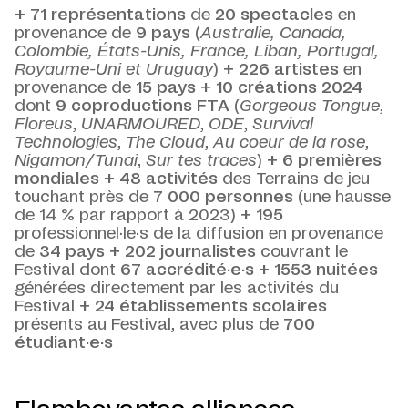
+
71 représentations
de
20 spectacles
en
provenance de
9 pays
(
Australie, Canada,
Colombie, États-Unis, France, Liban, Portugal,
Royaume-Uni et Uruguay
)
+
226 artistes
en
provenance de
15 pays
+
10 créations 2024
dont
9 coproductions FTA
(
Gorgeous Tongue
,
Floreus
,
UNARMOURED
,
ODE
,
Survival
Technologies
,
The Cloud
,
Au coeur de la rose
,
Nigamon/Tunai
,
Sur tes traces
)
+
6 premières
mondiales
+
48 activités
des Terrains de jeu
touchant près de
7 000 personnes
(une hausse
de 14 % par rapport à 2023)
+
195
professionnel·le·s de la diffusion en provenance
de
34 pays
+
202 journalistes
couvrant le
Festival dont
67 accrédité·e·s +
1553 nuitées
générées directement par les activités du
Festival
+
24 établissements scolaires
présents au Festival, avec plus de
700
étudiant·e·s