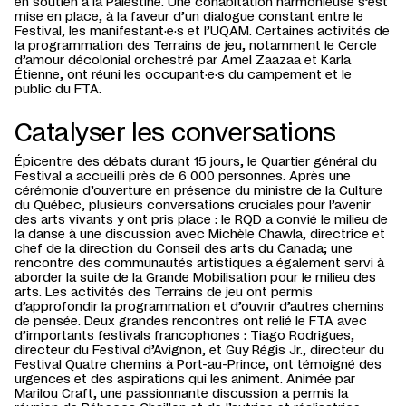
en soutien à la Palestine. Une cohabitation harmonieuse s’est
mise en place, à la faveur d’un dialogue constant entre le
Festival, les manifestant·e·s et l’UQAM. Certaines activités de
la programmation des Terrains de jeu, notamment le Cercle
d’amour décolonial orchestré par Amel Zaazaa et Karla
Étienne, ont réuni les occupant·e·s du campement et le
public du FTA.
Catalyser les conversations
Épicentre des débats durant 15 jours, le Quartier général du
Festival a accueilli près de 6 000 personnes. Après une
cérémonie d’ouverture en présence du ministre de la Culture
du Québec, plusieurs conversations cruciales pour l’avenir
des arts vivants y ont pris place : le RQD a convié le milieu de
la danse à une discussion avec Michèle Chawla, directrice et
chef de la direction du Conseil des arts du Canada; une
rencontre des communautés artistiques a également servi à
aborder la suite de la Grande Mobilisation pour le milieu des
arts. Les activités des Terrains de jeu ont permis
d’approfondir la programmation et d’ouvrir d’autres chemins
de pensée. Deux grandes rencontres ont relié le FTA avec
d’importants festivals francophones : Tiago Rodrigues,
directeur du Festival d’Avignon, et Guy Régis Jr., directeur du
Festival Quatre chemins à Port-au-Prince, ont témoigné des
urgences et des aspirations qui les animent. Animée par
Marilou Craft, une passionnante discussion a permis la