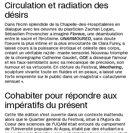
Circulation et radiation des
désirs
Dans l’écrin splendide de la Chapelle-des-Hospitalières en
dialogue avec les oeuvres du plasticien Zachari Logan,
Sébastien Provencher a imaginé
Floreus
, une déambulation
entre le sacré et l’érotisme.
UNARMOURED
, sans doute
l’oeuvre la plus intime et la plus envoûtante de Clara Furey, a
laissé cours à la puissance érotique et céleste des corps,
créant un véritable razde- marée sensoriel. Nouveau triomphe
de la chorégraphe Catherine Gaudet,
ODE
a disséqué l’amour
et les faux-semblants avec sa mécanique de précision, son
humour et sa virtuosité. En clôture du Festival,
Weathering
,
sculpture vivante toute en fluides et en peaux, a laissé une
forte empreinte sur le public dans un magistral « cataclysme
sensuel ».
Cohabiter pour répondre aux
impératifs du présent
Cette 18e édition s’est ouverte dans un contexte inattendu
alors que le Quartier général du Festival, situé à l’Agora du
Coeur des sciences de l’UQAM était entouré du campement
de l’Université populaire Al-Aqsa, établi par des étudiant·e·s