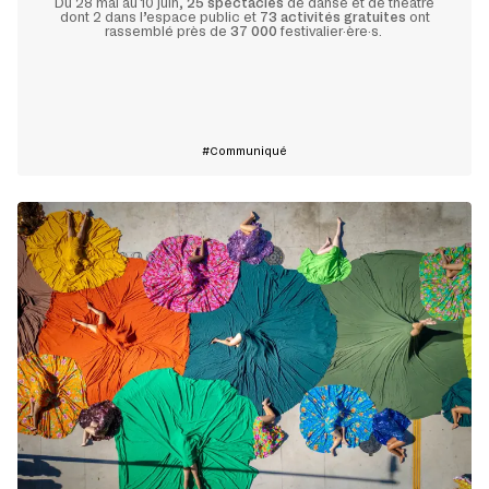
Du 28 mai au 10 juin,
25 spectacles
de danse et de théâtre
dont 2 dans l’espace public et
73 activités gratuites
ont
rassemblé près de
37 000
festivalier·ère·s.
En savoir plus
Communiqué