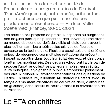
« Il faut saluer l’audace et la qualité de
l’ensemble de la programmation du Festival
TransAmériques qui, cette année, brille autant
par sa cohérence que par la portée des
productions présentées. »
—
Hadrien Volle,
Scène Web
(France), 30-05-2024
Les artistes ont proposé de précieux espaces où surgissent
des langues poétiques puissantes, des univers qui s’ouvrent
au monde des sens au-delà du visible et dialoguent avec le
plus-qu’humain – les ancêtres, les arbres, les fleurs, le
paysage ou la technologie. Plusieurs spectacles ont créé une
caisse de résonance aux multiples agitations du présent,
faisant apparaître dans tout leur éclat des voix et des corps
longtemps marginalisés. Des oeuvres-choc ont fait le pari de
secouer l’apathie collective par leurs images, leurs récits,
leurs musiques, enjoignant le public à embrasser pleinement
des enjeux coloniaux, environnementaux et des questions de
justice. En ouverture, le libanais Ali Chahrour a offert avec
Du
temps où ma mère racontait
une oeuvre de deuil, d’amour et
de guérison, écho fortuit et bouleversant à la dévastation de
la Palestine.
Le FTA en chiffres