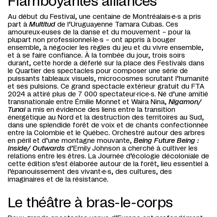
Flamboyantes alliances
Au début du Festival, une centaine de Montréalais·e·s a pris
part à
Multitud
de l’Uruguayenne Tamara Cubas. Ces
amoureux·euses de la danse et du mouvement – pour la
plupart non professionnel·le·s – ont appris à bouger
ensemble, à négocier les règles du jeu et du vivre ensemble,
et à se faire confiance. À la tombée du jour, trois soirs
durant, cette horde a déferlé sur la place des Festivals dans
le Quartier des spectacles pour composer une série de
puissants tableaux visuels, microcosmes scrutant l’humanité
et ses pulsions. Ce grand spectacle extérieur gratuit du FTA
2024 a attiré plus de 7 000 spectateur·rice·s. Né d’une amitié
transnationale entre Émilie Monnet et Waira Nina,
Nigamon/
Tunai
a mis en évidence des liens entre la transition
énergétique au Nord et la destruction des territoires au Sud,
dans une splendide forêt de voix et de chants confectionnée
entre la Colombie et le Québec. Orchestré autour des arbres
en péril et d’une montagne mouvante,
Being Future Being :
Inside/ Outwards
d’Emily Johnson a cherché à cultiver les
relations entre les êtres. La Journée d’écologie décoloniale de
cette édition s’est élaborée autour de la forêt, lieu essentiel à
l’épanouissement des vivant·e·s, des cultures, des
imaginaires et de la résistance.
Le théâtre à bras-le-corps