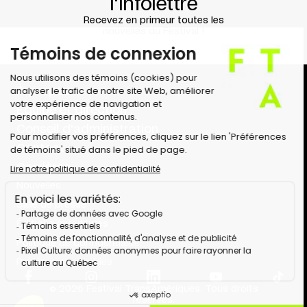
l'infolettre
Recevez en primeur toutes les
nouvelles du Festival !
À propos
Équipe et direction
Conseil d'administration
Contact
Carrières
Nouvelles
Salle de presse
Éditions antérieures
Politique de confidentialité
Préférences cookies
© 2026 Festival TransAmériques. Tous droits
réservés.