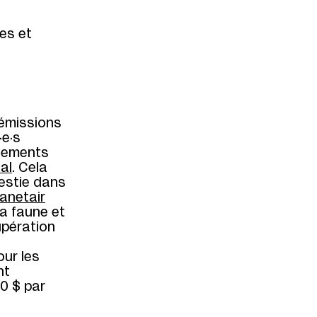
es et
 émissions
·e·s
acements
al
. Cela
estie dans
lanetair
la faune et
upération
our les
nt
50 $ par