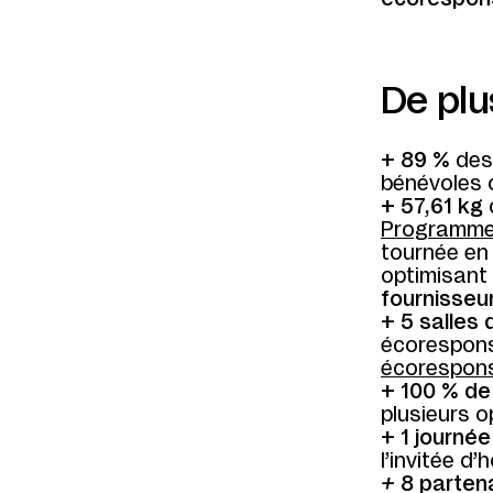
De plus
+
89 %
des 
bénévoles o
+
57,61 kg
Programme
tournée en
optimisant
fournisseu
+
5 salles
écorespons
écorespon
+
100 % de 
plusieurs 
+
1 journé
l’invitée d
+
8 parten