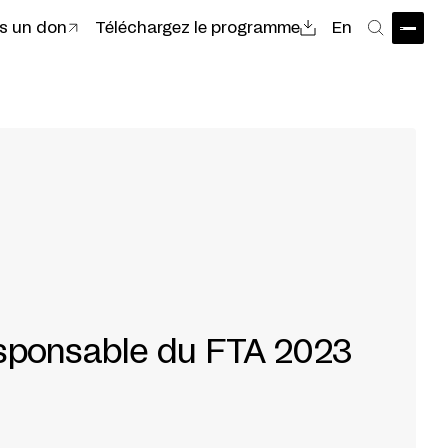
es un don
Téléchargez le programme
En
Ouvri
Recher
esponsable du FTA 2023