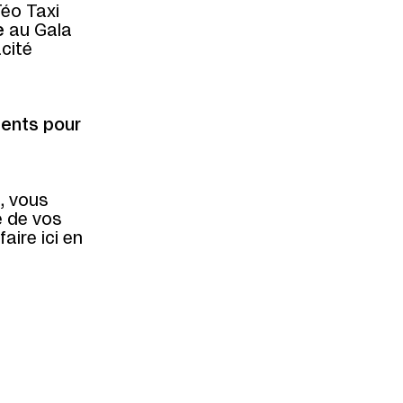
Téo Taxi
e
au Gala
cité
ents pour
i, vous
e de vos
aire ici en