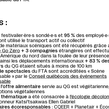
 :
festivalier·ère·s sondé·e·s et
95 %
des employé·e·
nt utilisé le transport actif ou collectif
de matériaux scéniques ont été récupérés grâce 
 Go Zéro
+
3 compagnies
étrangères ont effect
 Amérique du nord dans la foulée de leur présence
 ainsi les déplacements internationaux
+
83 % de
rs
du QG étaient situés à moins de 100 km
 de spectacles
du FTA sont accréditées « Scène
able » par le
Conseil québécois des événements
sable
l’offre alimentaire
servie au QG est végétarienne
options végétaliennes
e thématique
a été consacrée à
l’écologie décolon
’honneur Katsi’tsakwas Ellen Gabriel
aires écoresponsables
: CQEER + Planetair + Éc