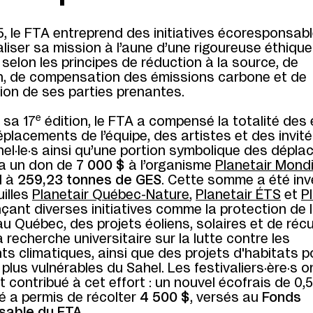
, le FTA entreprend des initiatives écoresponsabl
aliser sa mission à l’aune d’une rigoureuse éthique
selon les principes de réduction à la source, de
ion, de compensation des émissions carbone et de
tion de ses parties prenantes.
e
 sa 17
édition, le FTA a compensé la totalité des
éplacements de l’équipe, des artistes et des invité
el·le·s ainsi qu’une portion symbolique des dépl
ia un don de
7 000 $
à l’organisme
Planetair Mondi
d à
259,23 tonnes de GES
. Cette somme a été inv
uilles
Planetair Québec-Nature
,
Planetair ÉTS
et
P
ançant diverses initiatives comme la protection de 
 au Québec, des projets éoliens, solaires et de réc
a recherche universitaire sur la lutte contre les
 climatiques, ainsi que des projets d'habitats p
s plus vulnérables du Sahel. Les festivaliers·ère·s o
 contribué à cet effort : un nouvel écofrais de 0,
té a permis de récolter
4 500 $
, versés au
Fonds
sable du FTA
.