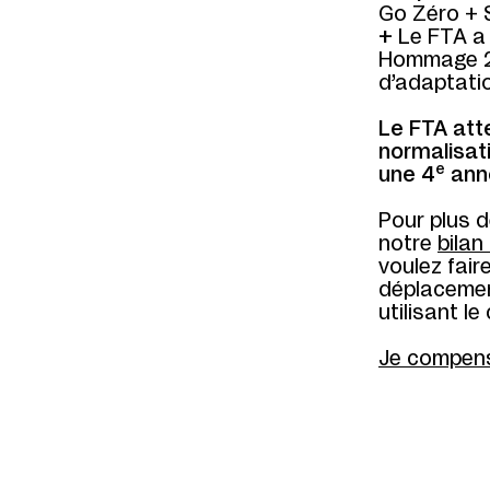
Go Zéro + 
+
Le FTA a
Hommage 20
d’adaptati
Le FTA atte
normalisat
e
une 4
ann
Pour plus d
notre
bilan
voulez fair
déplacement
utilisant l
Je compen