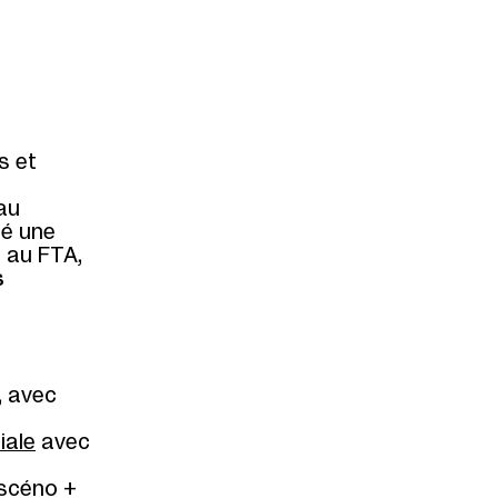
s et
au
ué une
 au FTA,
s
, avec
iale
avec
oscéno +