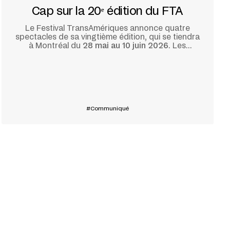
Cap sur la 20ᵉ édition du FTA
Le Festival TransAmériques annonce quatre
spectacles de sa vingtième édition, qui se tiendra
à Montréal du
28 mai au 10 juin 2026
. Les
œuvres dévoilées aujourd’hui offrent un avant-
goût d’une programmation anniversaire
En savoir plus
foisonnante qui place les artistes des trois
Amériques au cœur de la fête.
Communiqué