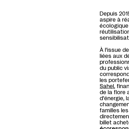
Depuis 2015
aspire à ré
écologique 
réutilisat
sensibilisa
À l’issue de
liées aux d
professionn
du public v
correspon
les portefe
Sahel
, fin
de la flore
d'énergie, l
changements
familles le
directement
billet ache
écorespon