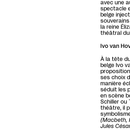
avec une a
spectacle e
belge inject
souverains
la reine Él
théâtral d
Ivo van Ho
À la tête 
belge Ivo 
proposition
ses choix d
manière écl
séduit les
en scène b
Schiller ou
théâtre, il
symbolisme
(Macbeth, R
Jules César