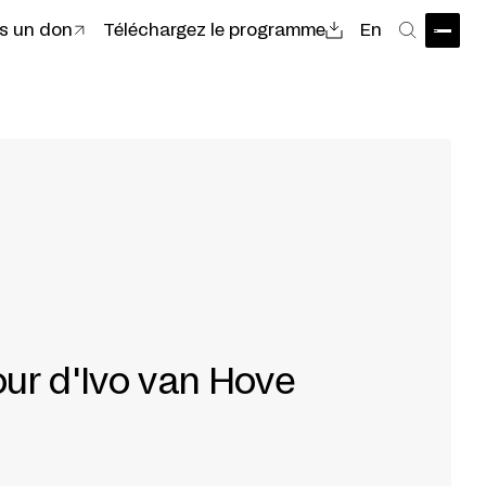
es un don
Téléchargez le programme
En
Ouvri
Recher
our d'Ivo van Hove