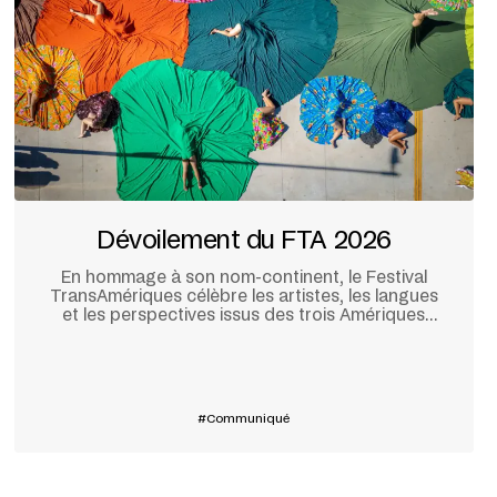
Dévoilement du FTA 2026
En hommage à son nom-continent, le Festival
TransAmériques célèbre les artistes, les langues
et les perspectives issus des trois Amériques
pour sa 20ᵉ édition, qui se tiendra à Montréal du
28 mai au 10 juin prochain.
En savoir plus
Communiqué