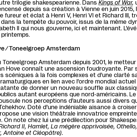
utre trilogie shakespearienne. Dans
Kings of War
,
ncensé depuis sa création à Vienne en juin 2015, 
e fureur et éclat à Henri V, Henri VI et Richard III, tr
 dans la tempête du pouvoir, issus de la même dy
izabeth II qui nous gouverne, ici et maintenant. L’é
u printemps.
ve ⁄ Toneelgroep Amsterdam
du Toneelgroep Amsterdam depuis 2001, le metteur
van Hove connaît une ascension foudroyante. Par 
s scéniques à la fois complexes et d’une clarté san
ramaturgiques en lien avec l’ordre mondial actuel
atante de donner un nouveau souffle aux classiqu
 publics autant européens que nord-américains. Le
ouscule nos perceptions d’auteurs aussi divers q
 Tchekhov. Doté d’une indéniable aisance à croise
 propose une vision théâtrale innovatrice empreint
. On note chez lui une prédilection pour Shakesp
ichard II, Hamlet, La mégère apprivoisée, Othello,
, Antoine et Cléopâtre).