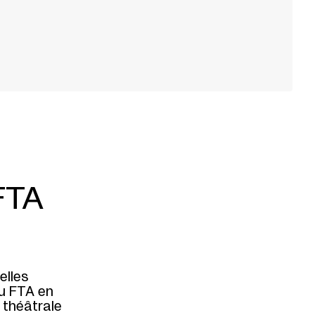
FTA
elles
u FTA en
 théâtrale