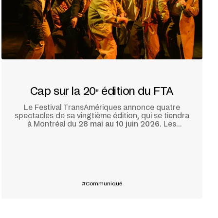
Cap sur la 20ᵉ édition du FTA
Le Festival TransAmériques annonce quatre
spectacles de sa vingtième édition, qui se tiendra
à Montréal du
28 mai au 10 juin 2026
. Les
œuvres dévoilées aujourd’hui offrent un avant-
goût d’une programmation anniversaire
En savoir plus
foisonnante qui place les artistes des trois
Amériques au cœur de la fête.
Communiqué