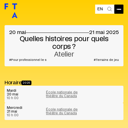
EN
Ouvri
Recherch
©
20 mai
21 mai 2025
Quelles histoires pour quels
corps ?
Atelier
Pour professionnel·le·s
Terrains de jeu
Horaire
2025
Mardi
École nationale de
20 mai
théâtre du Canada
10 h 00
Mercredi
École nationale de
21 mai
théâtre du Canada
10 h 00