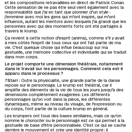
et les compositions retravaillées en direct de Patrick Conan.
Cette sensation de ne pas être seul vient également avec la
responsabilité que j’ai en tant que pionnier d’un style :
j’emmène avec moi les gens qui m’ont inspiré, qui m’ont
influencé, autant les mentors avec lesquels j’ai grandi que les
personnes avec qui des moments forts ont été partagés à
travers le krump.
Ça revient à cette notion d’esprit (anima), comme s’il y avait
à mes côtés l’esprit de tous ceux qui ont fait partie de ma
vie. C’est quelque chose qui influe beaucoup sur ma
gestuelle, une mémoire collective et individuelle qui se traduit
dans mon corps.
Le projet comporte une dimension théâtrale, notamment
dans le travail sur les personnages. Comment cela est-il
apparu dans le processus ?
7Starr :
Outre la physicalité, une grande partie de la danse
repose sur le personnage. Le krump est théâtral, car il
amplifie des éléments de la vie de tous les jours jusqu’à des
dimensions complètement exagérées. Les différents
personnages qu’on voit dans la pièce, les différentes
dynamiques, même au niveau du visage, de l’expression ou
du corps, font partie de la culture krump en général.
Les krumpers ont tous des bases similaires, mais ce qu’on
nomme le
character
ou le personnage est ce qui permet à la
gestuelle de base d’être personnalisée. C’est ce qui se cache
derrière le mouvement et crée une identité propre : il