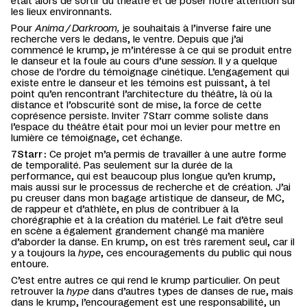
était alors de sortir du théâtre et de poser notre attention sur
les lieux environnants.
Pour
Anima / Darkroom,
je souhaitais à l’inverse faire une
recherche vers le dedans, le ventre. Depuis que j’ai
commencé le krump, je m’intéresse à ce qui se produit entre
le danseur et la foule au cours d’une
session
. Il y a quelque
chose de l’ordre du témoignage cinétique. L’engagement qui
existe entre le danseur et les témoins est puissant, à tel
point qu’en rencontrant l’architecture du théâtre, là où la
distance et l’obscurité sont de mise, la force de cette
coprésence persiste. Inviter 7Starr comme soliste dans
l’espace du théâtre était pour moi un levier pour mettre en
lumière ce témoignage, cet échange.
7Starr :
Ce projet m’a permis de travailler à une autre forme
de temporalité. Pas seulement sur la durée de la
performance, qui est beaucoup plus longue qu’en krump,
mais aussi sur le processus de recherche et de création. J’ai
pu creuser dans mon bagage artistique de danseur, de MC,
de rappeur et d’athlète, en plus de contribuer à la
chorégraphie et à la création du matériel. Le fait d’être seul
en scène a également grandement changé ma manière
d’aborder la danse. En krump, on est très rarement seul, car il
y a toujours la
hype
, ces encouragements du public qui nous
entoure.
C’est entre autres ce qui rend le krump particulier. On peut
retrouver la
hype
dans d’autres types de danses de rue, mais
dans le krump, l’encouragement est une responsabilité, un