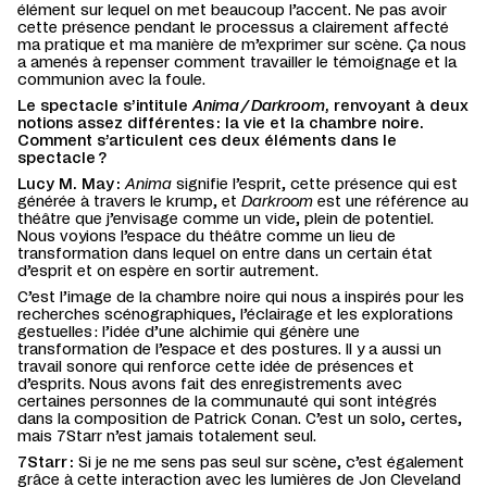
élément sur lequel on met beaucoup l’accent. Ne pas avoir
cette présence pendant le processus a clairement affecté
ma pratique et ma manière de m’exprimer sur scène. Ça nous
a amenés à repenser comment travailler le témoignage et la
communion avec la foule.
Le spectacle s’intitule
Anima / Darkroom
, renvoyant à deux
notions assez différentes : la vie et la chambre noire.
Comment s’articulent ces deux éléments dans le
spectacle ?
Lucy M. May :
Anima
signifie l’esprit, cette présence qui est
générée à travers le krump, et
Darkroom
est une référence au
théâtre que j’envisage comme un vide, plein de potentiel.
Nous voyions l’espace du théâtre comme un lieu de
transformation dans lequel on entre dans un certain état
d’esprit et on espère en sortir autrement.
C’est l’image de la chambre noire qui nous a inspirés pour les
recherches scénographiques, l’éclairage et les explorations
gestuelles : l’idée d’une alchimie qui génère une
transformation de l’espace et des postures. Il y a aussi un
travail sonore qui renforce cette idée de présences et
d’esprits. Nous avons fait des enregistrements avec
certaines personnes de la communauté qui sont intégrés
dans la composition de Patrick Conan. C’est un solo, certes,
mais 7Starr n’est jamais totalement seul.
7Starr :
Si je ne me sens pas seul sur scène, c’est également
grâce à cette interaction avec les lumières de Jon Cleveland