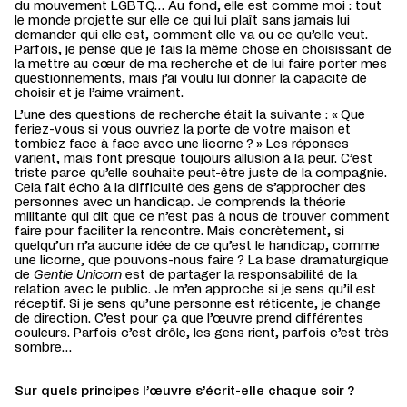
du mouvement LGBTQ… Au fond, elle est comme moi : tout
le monde projette sur elle ce qui lui plaît sans jamais lui
demander qui elle est, comment elle va ou ce qu’elle veut.
Parfois, je pense que je fais la même chose en choisissant de
la mettre au cœur de ma recherche et de lui faire porter mes
questionnements, mais j’ai voulu lui donner la capacité de
choisir et je l’aime vraiment.
L’une des questions de recherche était la suivante : « Que
feriez-vous si vous ouvriez la porte de votre maison et
tombiez face à face avec une licorne ? » Les réponses
varient, mais font presque toujours allusion à la peur. C’est
triste parce qu’elle souhaite peut-être juste de la compagnie.
Cela fait écho à la difficulté des gens de s’approcher des
personnes avec un handicap. Je comprends la théorie
militante qui dit que ce n’est pas à nous de trouver comment
faire pour faciliter la rencontre. Mais concrètement, si
quelqu’un n’a aucune idée de ce qu’est le handicap, comme
une licorne, que pouvons-nous faire ? La base dramaturgique
de
Gentle Unicorn
est de partager la responsabilité de la
relation avec le public. Je m’en approche si je sens qu’il est
réceptif. Si je sens qu’une personne est réticente, je change
de direction. C’est pour ça que l’œuvre prend différentes
couleurs. Parfois c’est drôle, les gens rient, parfois c’est très
sombre…
Sur quels principes l’œuvre s’écrit-elle chaque soir ?