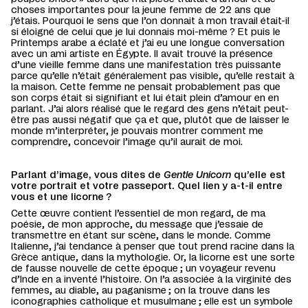
choses importantes pour la jeune femme de 22 ans que
j’étais. Pourquoi le sens que l’on donnait à mon travail était-il
si éloigné de celui que je lui donnais moi-même ? Et puis le
Printemps arabe a éclaté et j’ai eu une longue conversation
avec un ami artiste en Égypte. Il avait trouvé la présence
d’une vieille femme dans une manifestation très puissante
parce qu’elle n’était généralement pas visible, qu’elle restait à
la maison. Cette femme ne pensait probablement pas que
son corps était si signifiant et lui était plein d’amour en en
parlant. J’ai alors réalisé que le regard des gens n’était peut-
être pas aussi négatif que ça et que, plutôt que de laisser le
monde m’interpréter, je pouvais montrer comment me
comprendre, concevoir l’image qu’il aurait de moi.
Parlant d’image, vous dites de
Gentle Unicorn
qu’elle est
votre portrait et votre passeport. Quel lien y a-t-il entre
vous et une licorne ?
Cette œuvre contient l’essentiel de mon regard, de ma
poésie, de mon approche, du message que j’essaie de
transmettre en étant sur scène, dans le monde. Comme
Italienne, j’ai tendance à penser que tout prend racine dans la
Grèce antique, dans la mythologie. Or, la licorne est une sorte
de fausse nouvelle de cette époque ; un voyageur revenu
d’Inde en a inventé l’histoire. On l’a associée à la virginité des
femmes, au diable, au paganisme ; on la trouve dans les
iconographies catholique et musulmane ; elle est un symbole