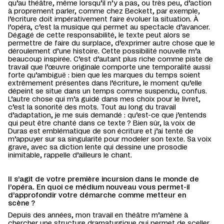
qu’au théâtre, même lorsqu’il n’y a pas, ou très peu, d’action
à proprement parler, comme chez Beckett, par exemple,
l’écriture doit impérativement faire évoluer la situation. À
l’opéra, c’est la musique qui permet au spectacle d’avancer.
Dégagé de cette responsabilité, le texte peut alors se
permettre de faire du surplace, d’exprimer autre chose que le
déroulement d’une histoire. Cette possibilité nouvelle m’a
beaucoup inspirée. C’est d’autant plus riche comme piste de
travail que l’œuvre originale comporte une temporalité aussi
forte qu’ambiguë : bien que les marques du temps soient
extrêmement présentes dans l’écriture, le moment qu’elle
dépeint se situe dans un temps comme suspendu, confus.
L’autre chose qui m’a guidé dans mes choix pour le livret,
c’est la sonorité des mots. Tout au long du travail
d’adaptation, je me suis demandé : qu’est-ce que j’entends
qui peut être chanté dans ce texte ? Bien sûr, la voix de
Duras est emblématique de son écriture et j’ai tenté de
m’appuyer sur sa singularité pour modeler son texte. Sa voix
grave, avec sa diction lente qui dessine une prosodie
inimitable, rappelle d’ailleurs le chant.
Il s’agit de votre première incursion dans le monde de
l’opéra. En quoi ce médium nouveau vous permet-il
d’approfondir votre démarche comme metteur en
scène ?
Depuis des années, mon travail en théâtre m’amène à
chercher une structure dramaturgique qui permet de sceller