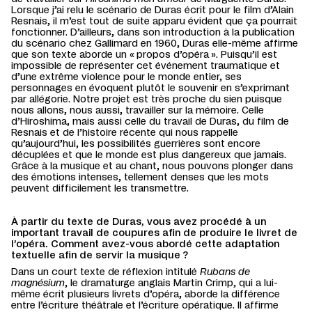
Lorsque j’ai relu le scénario de Duras écrit pour le film d’Alain
Resnais, il m’est tout de suite apparu évident que ça pourrait
fonctionner. D’ailleurs, dans son introduction à la publication
du scénario chez Gallimard en 1960, Duras elle-même affirme
que son texte aborde un « propos d’opéra ». Puisqu’il est
impossible de représenter cet événement traumatique et
d’une extrême violence pour le monde entier, ses
personnages en évoquent plutôt le souvenir en s’exprimant
par allégorie. Notre projet est très proche du sien puisque
nous allons, nous aussi, travailler sur la mémoire. Celle
d’Hiroshima, mais aussi celle du travail de Duras, du film de
Resnais et de l’histoire récente qui nous rappelle
qu’aujourd’hui, les possibilités guerrières sont encore
décuplées et que le monde est plus dangereux que jamais.
Grâce à la musique et au chant, nous pouvons plonger dans
des émotions intenses, tellement denses que les mots
peuvent difficilement les transmettre.
À partir du texte de Duras, vous avez procédé à un
important travail de coupures afin de produire le livret de
l’opéra. Comment avez-vous abordé cette adaptation
textuelle afin de servir la musique ?
Dans un court texte de réflexion intitulé
Rubans de
magnésium
, le dramaturge anglais Martin Crimp, qui a lui-
même écrit plusieurs livrets d’opéra, aborde la différence
entre l’écriture théâtrale et l’écriture opératique. Il affirme