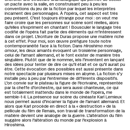
un pacte avec la salle, en construisant peu à peu les
conventions du jeu de la fiction par lequel les interprètes
incarnent des personnages. À l’opéra, cet aspect est très
peu présent. C’est toujours étrange pour moi : on veut me
faire croire que les personnes sur scène sont réelles, alors
qu’elles s’expriment en chantant ! Bousculer le langage très
codifié de l’opéra fait partie des éléments qui m’intéressent
dans ce projet. L’écriture de Duras propose une matière riche
à cet effet. Pour moi, son œuvre préfigure toute notre
contemporanéité face à la fiction. Dans
Hiroshima mon
amour
, les deux amants évoquent un troisième personnage,
celui de l’amant allemand, et le font exister de manière très
singulière. Plutôt que de le nommer, iels l’inventent en lançant
des idées pour tenter de dire ce qu’il était et ce qu’il aurait pu
être. Cette évocation des possibles est aussi présente dans
notre spectacle par plusieurs mises en abyme. La fiction s’y
installe peu à peu par l’entremise de différents dispositifs.
L’on convie sur le plateau la figure de l’écrivaine, représentée
par la cheffe d’orchestre, qui sera aussi chanteuse, ce qui
est totalement inattendu dans le monde de l’opéra, me
semble-t-il. La présence sur scène du cinéaste Karl Lemieux
nous permet aussi d’incarner la figure de l’amant allemand. Et
alors que Karl procède en direct à la « destruction » de la
pellicule du film de Renais, son travail de transformation de la
matière devient une analogie de la guerre. L’altération du film
suggère alors l’altération du monde par l’explosion à
Hiroshima.