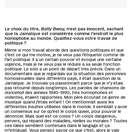
Le choix du titre,
Batty Bwoy,
n’est pas innocent, sachant
que la Jamaïque est considérée comme l’endroit le plus
homophobe au monde. Qualifiez-vous votre travail de
politique ?
Même si mon travail aborde des questions politiques et que
c’est ce qui me motive, je ne veux pas l’étiqueter comme de
l’art politique. Il a un certain pouvoir et évoque une certaine
urgence, mais je ne veux pas le réduire à sa seule fonction
politique. Le solo a un point de départ très précis. Dans un
documentaire que je regardais sur la situation des personnes
homosexuelles dans différents pays, il était question de la
Jamaïque. Je trouvais ça passionnant parce que je n’y étais
pas retourné depuis longtemps. Les paroles de chansons de
dancehall
des années 1980-1990, très homophobes et
violentes, étaient rapportées. Mon père écoutait ce genre de
musique quand j’étais enfant ! On mentionnait aussi les
différentes insultes utilisées dans le monde. Il semblait y avoir
un consensus sur ce qu’est le corps queer, pour pouvoir le
dénoncer. Mais quel est ce corps ? Un corps dangereux,
pervers, qui répand des maladies, réelles ou morales ? Toutes
ces idées semblent contenues dans le langage et ça
m’intriguait. Vous pensez savoir ce que c’est, alors je vais