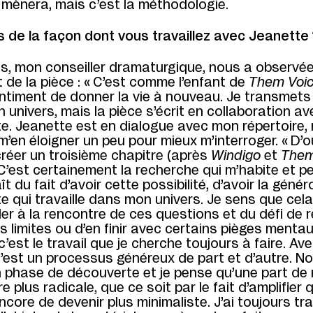
 mènera, mais c’est la méthodologie.
s de la façon dont vous travaillez avec Jeanette 
s, mon conseiller dramaturgique, nous a observée
et de la pièce : « C’est comme l’enfant de
Them Voi
ntiment de donner la vie à nouveau. Je transmet
univers, mais la pièce s’écrit en collaboration a
te. Jeanette est en dialogue avec mon répertoire, 
m’en éloigner un peu pour mieux m’interroger. « D’o
réer un troisième chapitre (après
Windigo
et
The
» C’est certainement la recherche qui m’habite et p
t du fait d’avoir cette possibilité, d’avoir la génér
te qui travaille dans mon univers. Je sens que cel
ler à la rencontre de ces questions et du défi de
 limites ou d’en finir avec certains pièges mentau
’est le travail que je cherche toujours à faire. Av
’est un processus généreux de part et d’autre. N
phase de découverte et je pense qu’une part d
e plus radicale, que ce soit par le fait d’amplifier
core de devenir plus minimaliste. J’ai toujours tra