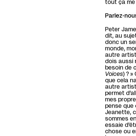
tout ça me
Parlez-nou
Peter Jame
dit, au suj
donc un se
monde, mon 
autre artis
dois aussi 
besoin de c
Voices
) ? 
que cela naî
autre artis
permet d’al
mes propres
pense que c
Jeanette, c
sommes en 
essaie d’êtr
chose ou en