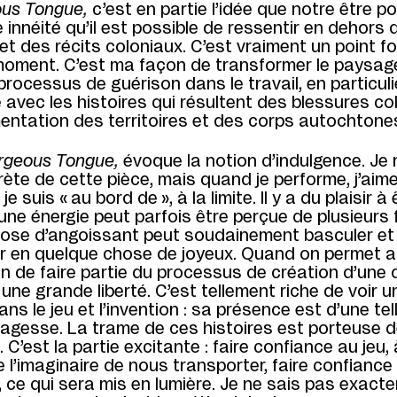
us Tongue,
c’est en partie l’idée que notre être 
 innéité qu’il est possible de ressentir en dehors 
et des récits coloniaux. C’est vraiment un point f
moment. C’est ma façon de transformer le paysag
rocessus de guérison dans le travail, en particul
avec les histoires qui résultent des blessures col
entation des territoires et des corps autochtone
rgeous Tongue,
évoque la notion d’indulgence. Je 
prète de cette pièce, mais quand je performe, j’aim
 suis « au bord de », à la limite. Il y a du plaisir à 
ù une énergie peut parfois être perçue de plusieurs
ose d’angoissant peut soudainement basculer et
r en quelque chose de joyeux. Quand on permet au
on de faire partie du processus de création d’une œ
une grande liberté. C’est tellement riche de voir u
ns le jeu et l’invention : sa présence est d’une telle
sagesse. La trame de ces histoires est porteuse d
. C’est la partie excitante : faire confiance au jeu, 
 l’imaginaire de nous transporter, faire confiance
, ce qui sera mis en lumière. Je ne sais pas exact