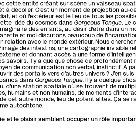
c cette entité créant sur scène un vaisseau spat
êt à décoller. C’est un moment de projection au-d
at, et où l’extérieur est le lieu de tous les possibl
 cette idée du cosmos dans
Gorgeous Tongue
. Le
imaginaire des enfants, au désir d’être dans un 
anette et moi discutons beaucoup de l’incarnatio
 en relation avec le monde extérieur. Nous chercho
l’image des intestins, une cartographie invisible re
 l’externe et donnant accès à une forme d’intellige
s savoirs. Il y a quelque chose de profondément r
yen de communication non verbal, instinctif. À part
rir des portails vers d’autres univers ? J’en suis
 cosmos dans
Gorgeous Tongue
. Il y a quelque cho
eu, d’une station spatiale où se trouvent de multip
s, humains et non humains, de moments d’intera
de cet autre monde, lieu de potentialités. Ça se 
isme autochtone.
joie et le plaisir semblent occuper un rôle import
.