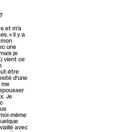
?
s et m’a
ces
. » Il y a
s mon
vec une
mais je
ù vient ce
m
eut-être
osité d’une
a me
 repousser
x. Je
ec
ous
e moi-même
 quelque
vaillé avec