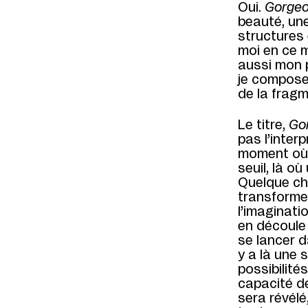
Oui.
Gorgeo
beauté, une
structures 
moi en ce 
aussi mon p
je compose 
de la fragm
Le titre,
Go
pas l’inter
moment où je
seuil, là o
Quelque ch
transforme
l’imaginati
en découle 
se lancer da
y a là une 
possibilités
capacité de
sera révélé