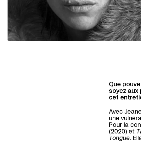
Que pouvez
soyez aux 
cet entreti
Avec Jeane
une vulnérab
Pour la co
(2020) et
T
Tongue.
Ell