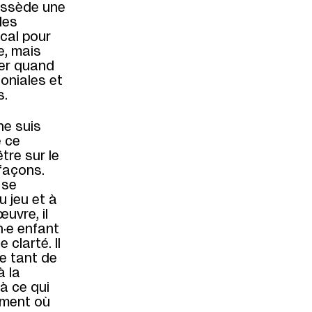
possède une
des
ocal pour
e, mais
ier quand
oniales et
s.
ne suis
e ce
être sur le
 façons.
 se
 jeu et à
uvre, il
n·e enfant
 clarté. Il
e tant de
à la
 à ce qui
ement où