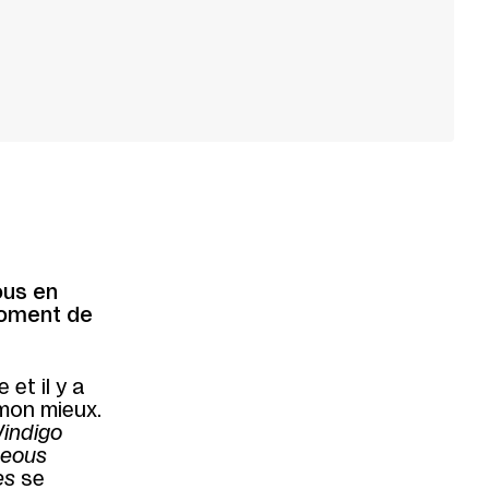
ous en
moment de
et il y a
 mon mieux.
indigo
eous
es
se