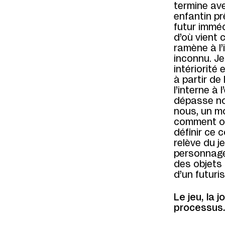
termine ave
enfantin pr
futur immédi
d’où vient
ramène à l’
inconnu. Je
intériorité
à partir de 
l’interne à
dépasse no
nous, un mo
comment ouv
définir ce
relève du j
personnage
des objets 
d’un futur
Le jeu, la 
processus