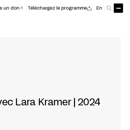
es un don
Téléchargez le programme
En
Ouvri
Recher
vec Lara Kramer | 2024