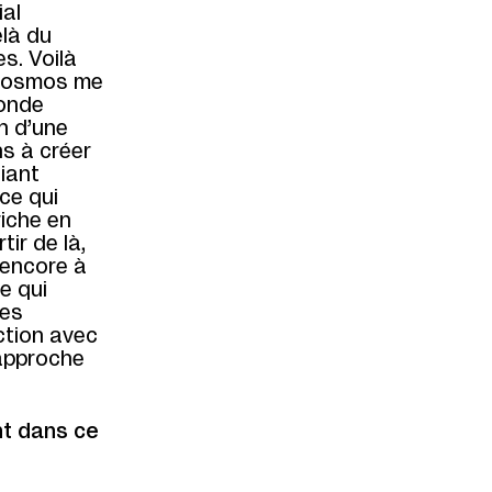
ial
elà du
es. Voilà
 cosmos me
monde
n d’une
ns à créer
liant
nce qui
iche en
ir de là,
 encore à
se qui
les
ction avec
rapproche
ant dans ce