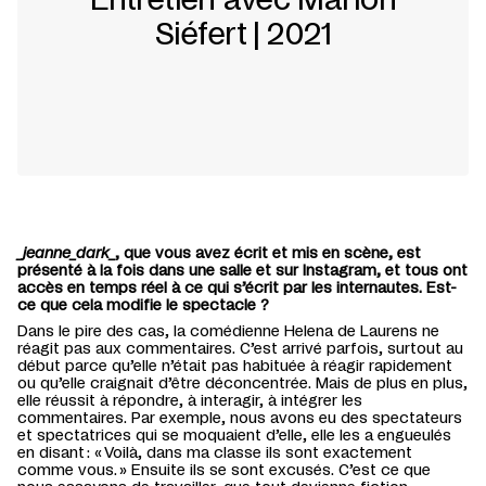
Siéfert | 2021
_
jeanne_dark
_
, que vous avez écrit et mis en scène, est
présenté à la fois dans une salle et sur Instagram, et tous ont
accès en temps réel à ce qui s’écrit par les internautes. Est-
ce que cela modifie le spectacle ?
Dans le pire des cas, la comédienne Helena de Laurens ne
réagit pas aux commentaires. C’est arrivé parfois, surtout au
début parce qu’elle n’était pas habituée à réagir rapidement
ou qu’elle craignait d
’être
déconcentr
ée
. Mais de plus en plus,
elle réussi
t
à répondre,
à
interagir,
à
intégrer les
commentaires. Par exemple, nous avons eu
des spectateurs
et spectatrices
qui se moquai
en
t d’elle, elle les a engueulés
en disant : « Voilà, dans ma classe ils sont exactement
comme vous
.
» Ensuite ils se sont excusés. C’est ce que