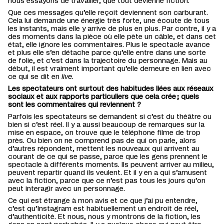
nous essayons de travailler, que tout devienne fiction.
Que ces messages qu’elle reçoit deviennent son carburant.
Cela lui demande une énergie très forte, une écoute de tous
les instants, mais elle y arrive de plus en plus. Par contre
,
il y a
des moments dans la pièce où elle pète un câble
,
et dans cet
état, elle ignore les commentaires. Plus le spectacle avance
et plus elle s’en détache parce qu’elle entre dans une sorte
de folie, et c’est dans la trajectoire du personnage. Mais
au
début, il est vraiment important qu’elle demeure en lien avec
ce qui se dit en
live
.
Les spectateurs ont surtout des habitudes liées aux réseaux
sociaux et aux rapports particuliers que cela
crée
; quels
sont les commentaires qui reviennent ?
Parfois
les spectateurs se
demande
nt
si c’est du théâtre ou
bien si c’est réel. Il y a aussi beaucoup de remarques sur la
mise en espace, on trouve que le téléphone filme de trop
près. Ou bien on ne comprend pas de qui on parle, alors
d’autres répondent, mettent les nouveaux qui arrivent au
courant de ce qui se passe
, p
arce que les gens prennent le
spectacle à différents moments
.
Ils
peuvent arriver au milieu,
peuvent repartir quand ils veulent. Et il y en a qui s’amusent
avec la fiction, parce que ce n’est pas tous les jours qu’on
peut interagir avec un personnage.
Ce qui est étrange à mon avis et ce que j’ai pu entendre
,
c’est qu
’
Instagram est habituellement un endroit de réel,
d’authenticité. Et nous, nous y montrons de la fiction, les