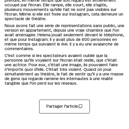
prendre
, en même temps que son regard est entièrement
occupé par l’écran. Elle rampe, elle court, elle s’agite,
pl
usieurs
mouvements qu’elle fait ne sont pas visibles sur
l’écran. Même si elle est fixée sur Instagram, cela demeure un
spectacle de théâtre.
Nous avons fait une série de représentations sans public, une
version en appartement, depuis une vraie chambre que l’on
avait aménagée. Helena jouait seulement devant le téléphone,
et
que pour Instagram. Il y avait plus de
6
00 personnes en
même temps qui suivaient
le
live.
Il y a eu une avalanche de
commentaires.
C’est comme s
i les spectateurs
avaient oublié que la
personne qu’ils voyaient sur l’écran était réelle, que c’était
une actrice. Pour eux
,
c’était une image, ils pouvaient faire
n’importe quoi d’elle. C’était très violent. Quand on joue
simultanément au théâtre, le fait de sentir qu’il y a une masse
de gens qui regarde ramène les internautes à une réalité
tangible
qu
e l
’on perd sur les réseaux.
Partager l’article