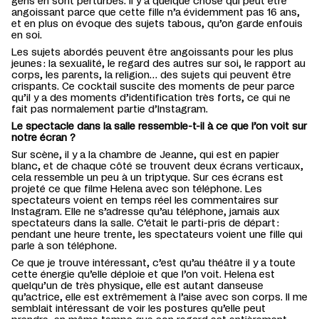
gens en sont perturbés. Il y a quelque chose qui peut être
angoissant parce que cette fille n’a évidemment pas
16
ans,
et en plus on
évoque des
sujets tabous, qu’on garde enfoui
s
en soi.
Les sujets abordés peuvent être angoissants pour les plus
jeunes : la sexualité, le regard des autres sur soi, le rapport au
corps, les parents, la religion… des sujets qui peuvent être
crispants. Ce cocktail
suscite
des moments de peur parce
qu’il y a des moments d’identification très forts, ce qui ne
fait pas normalement partie d’Instagram.
Le spectacle dans la salle ressemble-t-il à ce que l’on voit sur
notre écran ?
Sur scène, il y a la chambre de Jeanne, qui est en papier
blanc, et de chaque côté se trouvent deux écrans verticaux,
cela ressemble un peu à un triptyque. Sur ces écrans est
projeté
ce que filme Helena avec son
téléphone. Les
spectateurs voient en temps réel les commentaires sur
Instagram. Elle
ne s’
adresse
qu’a
u téléphone, jamais aux
spectateurs dans la salle. C’était le parti-pris de départ :
pendant une heure trente
,
les spectateurs voient une fille qui
parle à son téléphone.
Ce que je trouve intéressant
,
c’est qu’au théâtre il y a toute
cette énergie qu’elle déploie et que l’on voit. Helena est
quelqu’un de très physique, elle est
autant
danseuse
qu’actrice, elle est extrêmement à l’aise avec son corps. Il me
semblait intéressant de voir les postures
qu’elle peut